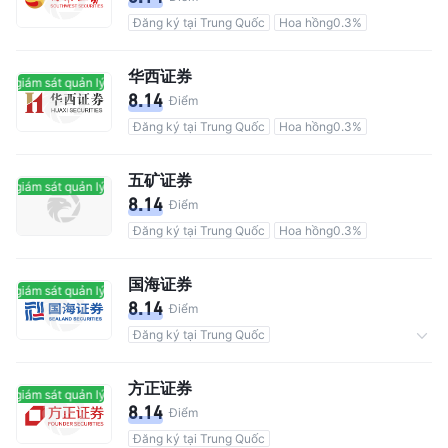
Đăng ký tại Trung Quốc
Hoa hồng0.3%
华西证券
ó giám sát quản lý
Có giám sát quản lý
8.14
Điểm
Đăng ký tại Trung Quốc
Hoa hồng0.3%
五矿证券
ó giám sát quản lý
Có giám sát quản lý
8.14
Điểm
Đăng ký tại Trung Quốc
Hoa hồng0.3%
国海证券
ó giám sát quản lý
Có giám sát quản lý
8.14
Điểm
Đăng ký tại Trung Quốc
Tổng số người dùng 2M
Hoa hồng0.3%
方正证券
ó giám sát quản lý
Có giám sát quản lý
8.14
Điểm
Đăng ký tại Trung Quốc