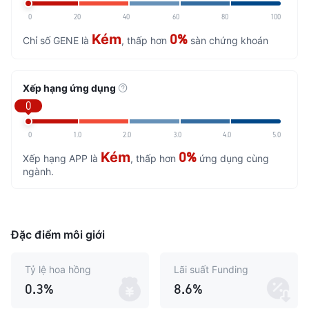
0
20
40
60
80
100
Kém
0%
Chỉ số GENE là
, thấp hơn
sàn chứng khoán
Xếp hạng ứng dụng
0
0
1.0
2.0
3.0
4.0
5.0
Kém
0%
Xếp hạng APP là
, thấp hơn
ứng dụng cùng
ngành.
Đặc điểm môi giới
Tỷ lệ hoa hồng
Lãi suất Funding
0.3%
8.6%