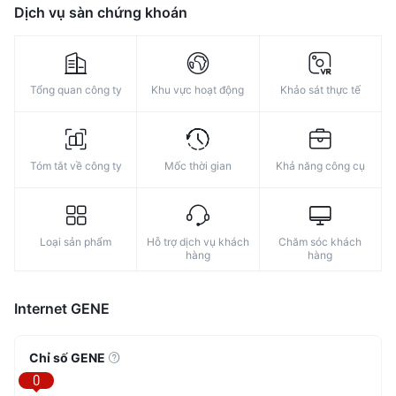
8
8
Dịch vụ sàn chứng khoán
9
9
Tổng quan công ty
Khu vực hoạt động
Khảo sát thực tế
Tóm tắt về công ty
Mốc thời gian
Khả năng công cụ
Loại sản phẩm
Hỗ trợ dịch vụ khách
Chăm sóc khách
hàng
hàng
Internet GENE
Chỉ số GENE
0