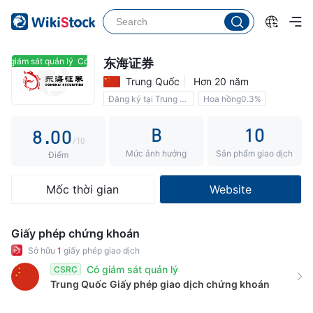
3
4
5
ó giám sát quản lý
Có giám sát quản lý
东海证券
Trung Quốc
Hơn 20 năm
6
Đăng ký tại Trung Quốc
Hoa hồng0.3%
7
B
10
8
.
0
0
/10
Mức ảnh hưởng
Sản phẩm giao dịch
9
1
1
Điểm
2
2
Mốc thời gian
Website
3
3
4
4
Giấy phép chứng khoán
5
5
Sở hữu
1
giấy phép giao dịch
Có giám sát quản lý
CSRC
6
6
Trung Quốc
Giấy phép giao dịch chứng khoán
7
7