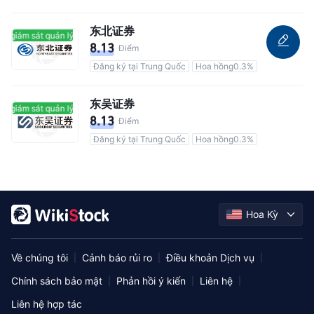
东北证券
ó giám sát quản lý
Có giám sát quản lý
8.13
Điểm
Đăng ký tại Trung Quốc
Hoa hồng0.3%
东吴证券
ó giám sát quản lý
Có giám sát quản lý
8.13
Điểm
Đăng ký tại Trung Quốc
Hoa hồng0.3%
Hoa Kỳ
Về chúng tôi
Cảnh báo rủi ro
Điều khoản Dịch vụ
|
|
|
Chính sách bảo mật
Phản hồi ý kiến
Liên hệ
|
|
|
Liên hệ hợp tác