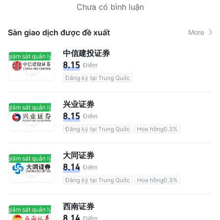
Chưa có bình luận
Sàn giao dịch được đề xuất
More
中信建投证券
ó giám sát quản lý
Có giám sát quản lý
8.15
Điểm
Đăng ký tại Trung Quốc
兴业证券
ó giám sát quản lý
Có giám sát quản lý
8.15
Điểm
Đăng ký tại Trung Quốc
Hoa hồng0.3%
大同证券
ó giám sát quản lý
Có giám sát quản lý
8.14
Điểm
Đăng ký tại Trung Quốc
Hoa hồng0.3%
西南证券
ó giám sát quản lý
Có giám sát quản lý
8.14
Điểm