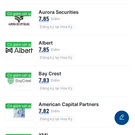
Aurora Securities
Có giám sát quản lý
Có giám sát quản lý
7.85
Điểm
Đăng ký tại Hoa Kỳ
Albert
Có giám sát quản lý
Có giám sát quản lý
7.85
Điểm
Đăng ký tại Hoa Kỳ
Bay Crest
Có giám sát quản lý
Có giám sát quản lý
7.83
Điểm
Đăng ký tại Hoa Kỳ
American Capital Partners
Có giám sát quản lý
Có giám sát quản lý
7.82
Điểm
Đăng ký tại Hoa Kỳ
XML