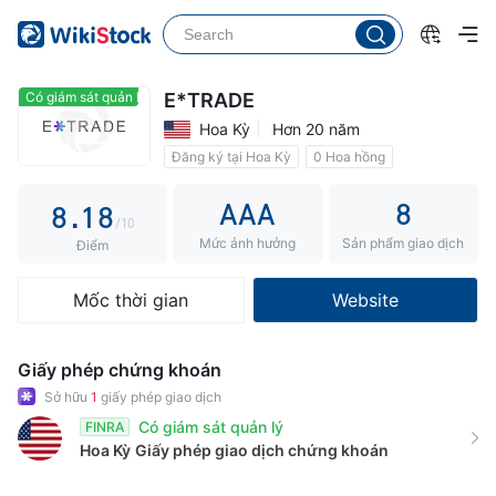
3
3
4
4
5
5
Có giám sát quản lý
Có giám sát quản lý
E*TRADE
Hoa Kỳ
Hơn 20 năm
6
6
Đăng ký tại Hoa Kỳ
0 Hoa hồng
7
0
7
AAA
8
8
.
1
8
/10
Mức ảnh hưởng
Sản phẩm giao dịch
9
2
9
Điểm
3
Mốc thời gian
Website
4
5
Giấy phép chứng khoán
6
Sở hữu
1
giấy phép giao dịch
Có giám sát quản lý
FINRA
7
Hoa Kỳ
Giấy phép giao dịch chứng khoán
8