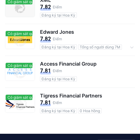
Có giám sát quản lý
Có giám sát quản lý
7.82
Điểm
Đăng ký tại Hoa Kỳ
Edward Jones
Có giám sát quản lý
Có giám sát quản lý
7.82
Điểm
Đăng ký tại Hoa Kỳ
Tổng số người dùng 7M
0 Hoa hồng
Access Financial Group
Có giám sát quản lý
Có giám sát quản lý
7.81
Điểm
Đăng ký tại Hoa Kỳ
Tigress Financial Partners
Có giám sát quản lý
Có giám sát quản lý
7.81
Điểm
Đăng ký tại Hoa Kỳ
0 Hoa hồng