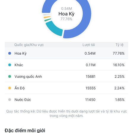
0.54M
Hoa Kỳ
77.76%
Quốc gia/Khu vực
Lượt tải
Tỷ lệ
Hoa Kỳ
0.54M
77.76%
Khác
0.11M
16.10%
Vương quốc Anh
15681
2.25%
Ấn Độ
15555
2.24%
Nước Đức
11450
1.65%
Quy tắc thống kê: Dữ liệu được hiển thị dưới dạng lượt tải và tỷ lệ khu vực
trong vòng một năm.
Đặc điểm môi giới