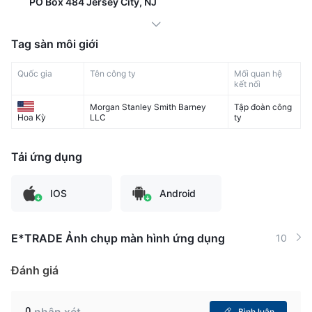
PO Box 484 Jersey City, NJ
Tag sàn môi giới
Quốc gia
Tên công ty
Mối quan hệ
kết nối
Morgan Stanley Smith Barney
Tập đoàn công
LLC
ty
Hoa Kỳ
Tải ứng dụng
IOS
Android
E*TRADE Ảnh chụp màn hình ứng dụng
10
Đánh giá
0
nhận xét
Bình luận