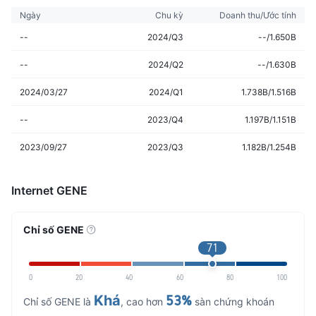
Ngày
Chu kỳ
Doanh thu/Ước tính
--
2024/Q3
--/1.650B
--
2024/Q2
--/1.630B
2024/03/27
2024/Q1
1.738B/1.516B
--
2023/Q4
1.197B/1.151B
2023/09/27
2023/Q3
1.182B/1.254B
Internet GENE
Chỉ số GENE
71
0
20
40
60
80
100
Khá
53%
Chỉ số GENE là
, cao hơn
sàn chứng khoán