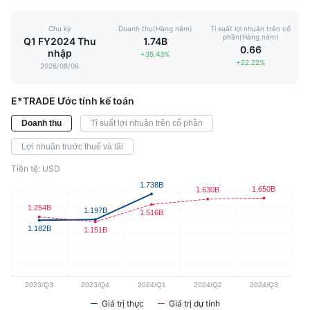
Chu kỳ
Doanh thu(Hàng năm)
Tỉ suất lợi nhuận trên cổ
phần(Hàng năm)
Q1 FY2024 Thu
1.74B
0.66
nhập
+35.43%
+22.22%
2026/08/06
E*TRADE Ước tính kế toán
Doanh thu
Tỉ suất lợi nhuận trên cổ phần
Lợi nhuận trước thuế và lãi
Tiền tệ: USD
Giá trị thực
Giá trị dự tính