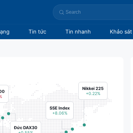
hạng
Tin tức
Tin nhanh
Khảo sát
Nikkei 225
00
+0.22%
%
SSE Index
+8.06%
Đức DAX30
+0.55%