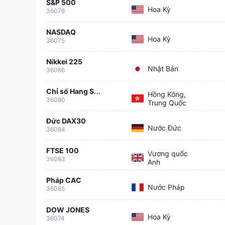
S&P 500
Hoa Kỳ
36076
NASDAQ
Hoa Kỳ
36075
Nikkei 225
Nhật Bản
36086
Chỉ số Hang Seng
Hồng Kông,
36080
Trung Quốc
Đức DAX30
Nước Đức
36084
FTSE 100
Vương quốc
36083
Anh
Pháp CAC
Nước Pháp
36085
DOW JONES
Hoa Kỳ
36074