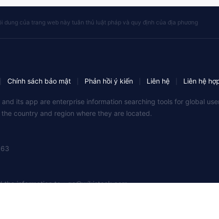
i dung của trang web này tuân thủ luật pháp và quy định của địa phương
Chính sách bảo mật
Phản hồi ý kiến
Liên hệ
Liên hệ hợ
|
|
|
|
 and its app are enterprise information searching tools for global u
f the country and region where they are located.
363
nd the information to：
qa@wikistock.com