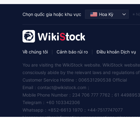
Chọn quốc gia hoặc khu vực
Hoa Kỳ
※ Nộ
Về chúng tôi
Cảnh báo rủi ro
Điều khoản Dịch vụ
|
|
You are visiting the WikiStock website. WikiStock website
consciously abide by the relevant laws and regulations o
Customer Service Hotline：006531290538 Official
Email：
contact@wikistock.com
；
Mobile Phone Number：234 706 777 7762；61 449895
Telegram：+60 103342306
Whatsapp：+852-6613 1970；+44-7517747077
License or other information error corrections, please se
Cooperation：
contact@wikistock.com