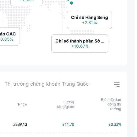
Chỉ số Hang Seng
+2.82%
áp CAC
0.85%
Chỉ số thành phần Sở Giao dịch Chứng khoán Thâm Quyến
+10.67%
Thị trường chứng khoán Trung Quốc
Biên độ dao
Lượng
Price
động thị
tăng/giảm
trường
3589.13
+11.70
+0.33%