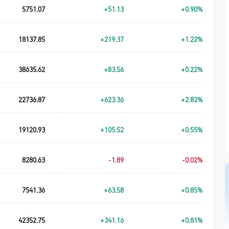
5751.07
+51.13
+0.90%
18137.85
+219.37
+1.22%
38635.62
+83.56
+0.22%
22736.87
+623.36
+2.82%
19120.93
+105.52
+0.55%
8280.63
-1.89
-0.02%
7541.36
+63.58
+0.85%
42352.75
+341.16
+0.81%