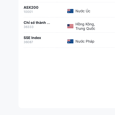
ASX200
Nước Úc
10001
Chỉ số thành phần Sở Giao dịch Chứng khoán Thâm Quyến
Hồng Kông,
36333
Trung Quốc
SSE Index
Nước Pháp
36087