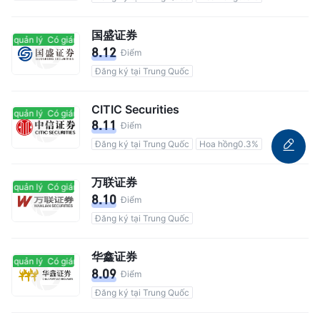
国盛证券
át quản lý
Có giám sát quản lý
8.12
Điểm
Đăng ký tại Trung Quốc
CITIC Securities
át quản lý
Có giám sát quản lý
8.11
Điểm
Đăng ký tại Trung Quốc
Hoa hồng0.3%
万联证券
át quản lý
Có giám sát quản lý
8.10
Điểm
Đăng ký tại Trung Quốc
华鑫证券
át quản lý
Có giám sát quản lý
8.09
Điểm
Đăng ký tại Trung Quốc