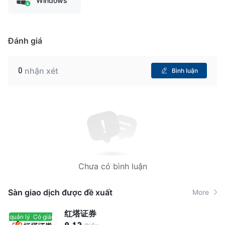
Windows
Đánh giá
0
nhận xét
Bình luận
Chưa có bình luận
Sàn giao dịch được đề xuất
More
红塔证券
át quản lý
Có giám sát quản lý