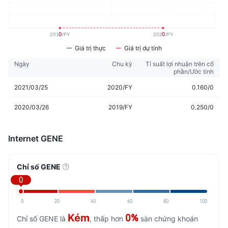
Giá trị thực
Giá trị dự tính
Ngày
Chu kỳ
Tỉ suất lợi nhuận trên cổ
phần/Ước tính
2021/03/25
2020/FY
0.160/0
2020/03/26
2019/FY
0.250/0
Internet GENE
Chỉ số GENE
0
0
20
40
60
80
100
Kém
0%
Chỉ số GENE là
, thấp hơn
sàn chứng khoán