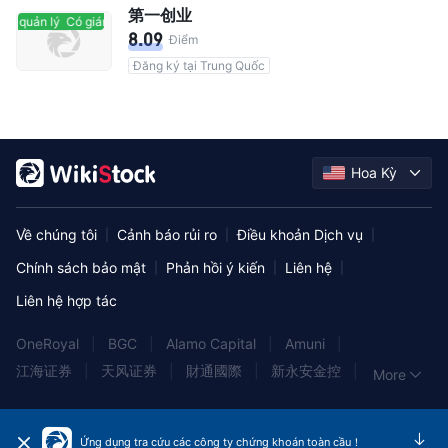
第一创业
át quản lý
Có giám sát quản lý
8.09
Điểm
Đăng ký tại Trung Quốc
Hoa Kỳ
Về chúng tôi
Cảnh báo rủi ro
Điều khoản Dịch vụ
|
|
|
Chính sách bảo mật
Phản hồi ý kiến
Liên hệ
|
|
|
Liên hệ hợp tác
OneRoyal
|
BGC
|
Alamo Capital
|
Amuni
|
江海证券
|
天风证券
|
財通國際
|
新永安金控
|
More
HAYWOOD
|
A.G.P
|
上海证券
|
Global Investment Strategy
|
银泰证券
|
GF Securities
|
Ứng dụng tra cứu các công ty chứng khoán toàn cầu！