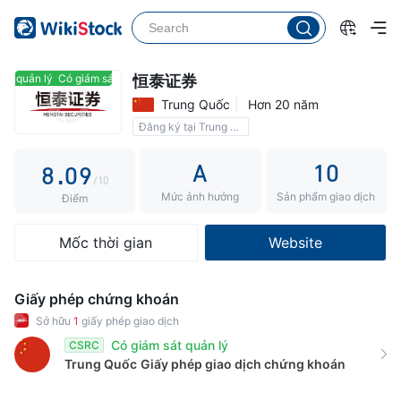
3
4
4
5
5
6
t quản lý
Có giám sát quản lý
恒泰证券
Trung Quốc
Hơn 20 năm
6
7
Đăng ký tại Trung Quốc
7
8
A
10
8
.
0
9
/10
Mức ảnh hưởng
Sản phẩm giao dịch
9
1
Điểm
2
Mốc thời gian
Website
3
4
Giấy phép chứng khoán
5
Sở hữu
1
giấy phép giao dịch
Có giám sát quản lý
CSRC
6
Trung Quốc
Giấy phép giao dịch chứng khoán
7