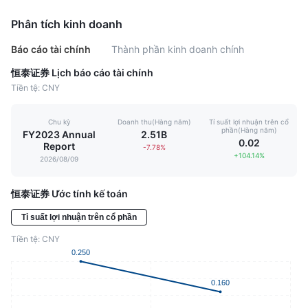
Phân tích kinh doanh
Báo cáo tài chính
Thành phần kinh doanh chính
恒泰证券 Lịch báo cáo tài chính
Tiền tệ: CNY
Chu kỳ
Doanh thu(Hàng năm)
Tỉ suất lợi nhuận trên cổ
phần(Hàng năm)
FY2023 Annual
2.51B
0.02
Report
-7.78%
+104.14%
2026/08/09
恒泰证券 Ước tính kế toán
Tỉ suất lợi nhuận trên cổ phần
Tiền tệ: CNY