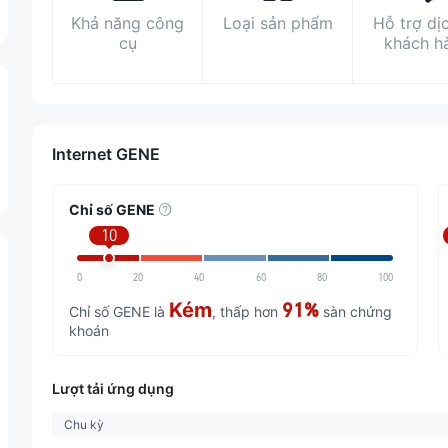
Khả năng công
Loại sản phẩm
Hỗ trợ dị
cụ
khách h
Internet GENE
Chỉ số GENE
10
0
20
40
60
80
100
Kém
91%
Chỉ số GENE là
, thấp hơn
sàn chứng
khoán
Lượt tải ứng dụng
Chu kỳ