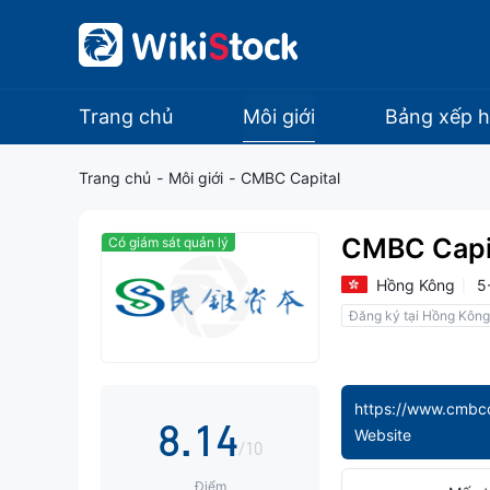
0
1
2
Trang chủ
Môi giới
Bảng xếp 
3
Trang chủ
-
Môi giới
-
CMBC Capital
4
0
CMBC Capi
Có giám sát quản lý
5
1
Hồng Kông
5
Đăng ký tại Hồng Kông
6
2
7
0
3
https://www.cmbc
8
.
1
4
Website
/10
Điểm