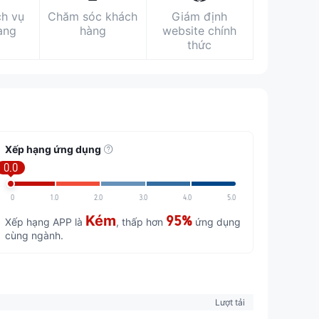
ch vụ
Chăm sóc khách
Giám định
àng
hàng
website chính
thức
Xếp hạng ứng dụng
0.0
0
1.0
2.0
3.0
4.0
5.0
Kém
95%
Xếp hạng APP là
, thấp hơn
ứng dụng
cùng ngành.
Lượt tải