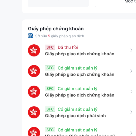
9
2
5
Mốc t
3
6
4
7
Giấy phép chứng khoán
Sở hữu
5
giấy phép giao dịch
5
8
Đã thu hồi
SFC
Giấy phép giao dịch chứng khoán
6
9
Có giám sát quản lý
SFC
7
Giấy phép giao dịch chứng khoán
8
Có giám sát quản lý
SFC
Giấy phép giao dịch chứng khoán
9
Có giám sát quản lý
SFC
Giấy phép giao dịch phái sinh
Có giám sát quản lý
SFC