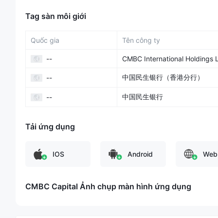
Tag sàn môi giới
CMBC Capital có an toàn không?
CMBC Capital hoạt động dưới sự quản lý của
Ủy ban Ch
Quốc gia
Tên công ty
Quốc
tại Hồng Kông. Họ sở hữu ba
Giấy phép Giao dịch Ch
một
Giấy phép Giao dịch Tài sản phái sinh (Số AVG428)
, 
--
CMBC International Holdings 
giấy phép này cho thấy sự tuân thủ của họ với các tiêu chuẩ
中国民生银行（香港分行）
--
của cơ quan quản lý đảm bảo rằng CMBC Capital tuân thủ cá
động giao dịch chứng khoán, giao dịch tài sản phái sinh và 
中国民生银行
--
Tình huống mô tả cho thấy CMBC Capital hoạt động trong 
Chứng khoán và Hợp đồng tương lai Hồng Kông Trung Quốc
Tải ứng dụng
các nhà giao dịch tiềm năng về tính hợp pháp và tuân thủ c
Tuy nhiên, người giao dịch tiềm năng cần thận trọng và cẩ
IOS
Android
Web
nào.
Chứng khoán để giao dịch với CMBC Capital là gì?
CMBC Capital Ảnh chụp màn hình ứng dụng
CMBC Capital chuyên cung cấp
dịch vụ môi giới chứn
Hồng Kông, ETF, giấy tờ chứng khoán, CBBC, trái phiếu gia
trường khác
.