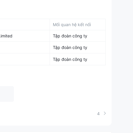
ứng khoán và Hợp đồng tương lai Hồng Kông Trung
Mối quan hệ kết nối
ứng khoán (Số BIH516) (Số APU820) (Số BIY679)
,
và một
Giấy phép Quản lý Quỹ (Số BGH575)
. Những
Limited
Tập đoàn công ty
n quy định trong ngành dịch vụ tài chính. Sự giám sát
Tập đoàn công ty
c nguyên tắc pháp lý và đạo đức khi thực hiện hoạt
quản lý quỹ.
Tập đoàn công ty
khuôn khổ quy định được thiết lập bởi Ủy ban
. Sự giám sát này cung cấp một mức độ đảm bảo cho
ủa nền tảng.
n trọng trước khi tham gia bất kỳ nền tảng giao dịch
4
g khoán
toàn diện, bao gồm giao dịch chứng khoán
o dịch trên sàn, REITs và các chứng khoán thị