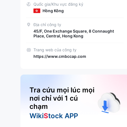
Quốc gia/Khu vực đăng ký
Hồng Kông
Địa chỉ công ty
45/F, One Exchange Square, 8 Connaught
Place, Central, Hong Kong
Trang web của công ty
https://www.cmbccap.com
Tra cứu mọi lúc mọi
nơi chỉ với 1 cú
chạm
Wiki
S
tock APP