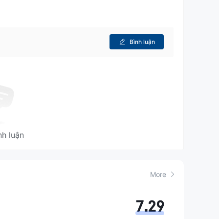
ịch vụ đăng ký tài chính IPO
, phục vụ các khách
Trung Quốc, Hồng Kông và thị trường toàn cầu.
 hệ thống giao dịch chứng khoán và hợp đồng tương
Bình luận
 mua quỹ, được tùy chỉnh để đáp ứng nhu cầu khách
ực hai yếu tố cho tài khoản giao dịch trực tuyến
để
 của SFC.
hách hàng của mình. Khách hàng có thể liên hệ với
nh luận
400 0038 000 để được tư vấn.
mpliance@cmbcint.com.
More
aught Place, Trung tâm, Hồng Kông
7.29
i với một loạt dịch vụ được tùy chỉnh cho nhu cầu của