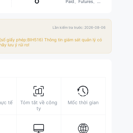
6
Paid、Futures、
Investment
Advisory
Service、
https://www.cmbccap.com
Stocks、ETFs、
Lần kiểm tra trước: 2026-08-06
45/F, One Exchange Square, 8
Mutual Funds
Connaught Place, Central, Hong Kong
số giấy phép:BIH516) Thông tin giám sát quản lý có
ãy lưu ý rủi ro!
hực tế
Tóm tắt về công
Mốc thời gian
ty