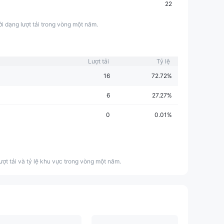
22
ới dạng lượt tải trong vòng một năm.
Lượt tải
Tỷ lệ
16
72.72%
6
27.27%
0
0.01%
ượt tải và tỷ lệ khu vực trong vòng một năm.