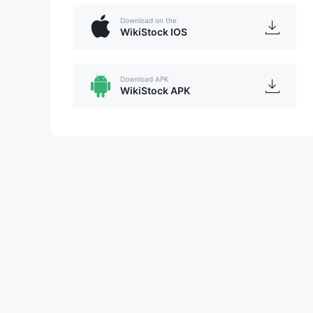
Download on the
WikiStock IOS
Download APK
WikiStock APK