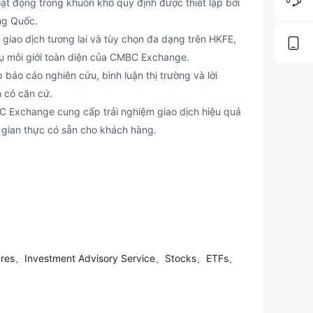
t động trong khuôn khổ quy định được thiết lập bởi
ng Quốc.
 giao dịch tương lai và tùy chọn đa dạng trên HKFE,
ụ môi giới toàn diện của CMBC Exchange.
o cáo nghiên cứu, bình luận thị trường và lời
 có căn cứ.
C Exchange cung cấp trải nghiệm giao dịch hiệu quả
ời gian thực có sẵn cho khách hàng.
 Exchange bảo vệ lợi ích của khách hàng, tạo niềm tin
tảng cổ đông mạnh mẽ của CMBC Capital Holdings
ặc ảnh hưởng không đáng có đến hoạt động kinh
 ro bẩm sinh của giao dịch tương lai có thể gây khó
utures、Investment Advisory Service、Stocks、ETFs、
ấn của sàn giao dịch.
ạnh tranh gay gắt trong ngành môi giới hợp đồng
t và giữ chân khách hàng giữa sự cạnh tranh.