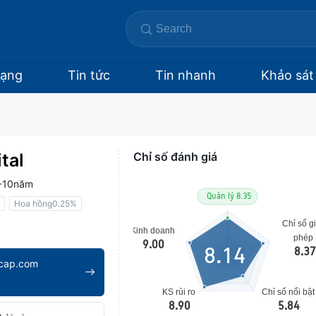
hạng
Tin tức
Tin nhanh
Khảo sát
tal
Chỉ số đánh giá
-10năm
Hoa hồng0.25%
8.14
cap.com