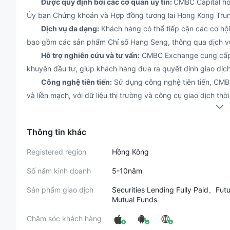
Được quy định bởi các cơ quan uy tín:
CMBC Capital hoạ
Ủy ban Chứng khoán và Hợp đồng tương lai Hong Kong Tru
Dịch vụ đa dạng:
Khách hàng có thể tiếp cận các cơ hội
bao gồm các sản phẩm Chỉ số Hang Seng, thông qua dịch v
Hỗ trợ nghiên cứu và tư vấn:
CMBC Exchange cung cấp bá
khuyên đầu tư, giúp khách hàng đưa ra quyết định giao dịch
Công nghệ tiên tiến:
Sử dụng công nghệ tiên tiến, CMB
và liền mạch, với dữ liệu thị trường và công cụ giao dịch th
Quản lý rủi ro mạnh mẽ:
Ưu tiên kiểm soát rủi ro, CMBC
trong việc quản lý đầu tư của họ.
Thông tin khác
Nhược điểm
Lo ngại về phụ thuộc vào cổ đông:
Phụ thuộc vào nền 
Registered region
Hồng Kông
Limited có thể đặt ra câu hỏi về các mâu thuẫn tiềm ẩn ho
Số năm kinh doanh
5-10năm
doanh.
Sự phức tạp của giao dịch tương lai:
Sự phức tạp và rủi
Sản phẩm giao dịch
Securities Lending Fully Paid、F
Mutual Funds
khăn cho khách hàng, mặc dù có dịch vụ nghiên cứu và tư v
Cảnh quan cạnh tranh:
CMBC Exchange đối mặt với sự c
Chăm sóc khách hàng
tương lai, đòi hỏi sự đổi mới và phân biệt liên tục để thu hú