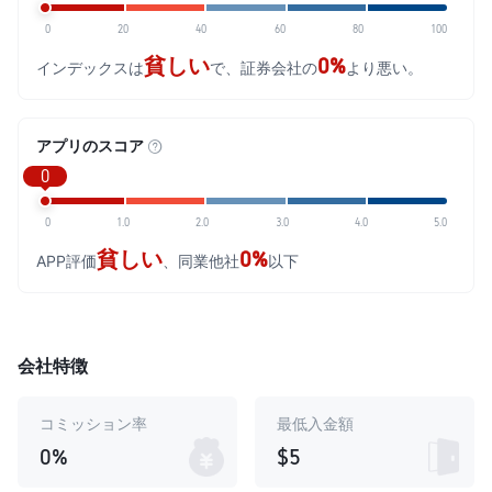
0
20
40
60
80
100
貧しい
0%
インデックスは
で、証券会社の
より悪い。
アプリのスコア
0
0
1.0
2.0
3.0
4.0
5.0
貧しい
0%
APP評価
、同業他社
以下
会社特徴
コミッション率
最低入金額
0%
$5