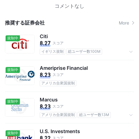
コメントなし
推奨する証券会社
More
Citi
規制中
8.27
スコア
イギリス規制
総ユーザー数100M
手数料0.1%
Ameriprise Financial
規制中
8.23
スコア
アメリカ合衆国規制
Marcus
規制中
8.23
スコア
アメリカ合衆国規制
総ユーザー数13M
手数料なし
U.S. Investments
規制中
8.22
スコア