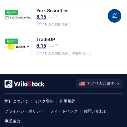
York Securities
規制中
8.15
スコア
アメリカ合衆国規制
TradeUP
規制中
8.15
スコア
アメリカ合衆国規制
手数料なし
アメリカ合衆国
弊社について
リスク警告
利用規約
|
|
|
プライバシーポリシー
フィードバック
お問い合わせ
|
|
|
事業協力