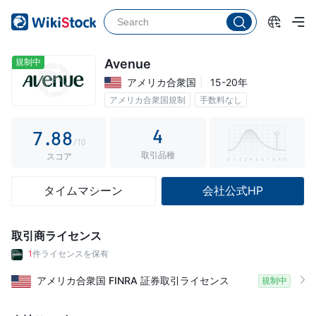
2
3
3
3
4
4
4
5
5
規制中
Avenue
アメリカ合衆国
15-20年
5
6
6
アメリカ合衆国規制
手数料なし
6
7
7
4
7
.
8
8
/10
取引品種
8
9
9
スコア
9
タイムマシーン
会社公式HP
取引商ライセンス
1
件ライセンスを保有
アメリカ合衆国
FINRA
証券取引ライセンス
規制中