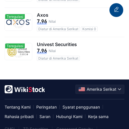
Axos
Teregulasi
7.96
Nilai
Diatur di Amerika Serikat
Komisi 0
Univest Securities
Teregulasi
7.96
Nilai
Diatur di Amerika Serikat
Amerika Serikat
Tentang Kami
Peringatan
Syarat penggunaan
|
|
|
Rahasia pribadi
Saran
Hubungi Kami
Kerja sama
|
|
|
CMSI
|
TD Securities
|
Canaccord Genuity
|