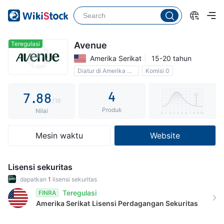
2
3
3
3
4
4
4
5
5
Teregulasi
Avenue
Amerika Serikat
15-20 tahun
5
6
6
Diatur di Amerika Serikat
Komisi 0
6
7
7
4
7
.
8
8
/10
Produk
8
9
9
Nilai
9
Mesin waktu
Website
Lisensi sekuritas
dapatkan
1
lisensi sekuritas
Teregulasi
FINRA
Amerika Serikat
Lisensi Perdagangan Sekuritas