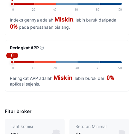
0
20
40
60
80
100
Miskin
Indeks gennya adalah
, lebih buruk daripada
0%
pada perusahaan pialang.
Peringkat APP
0
0
1.0
2.0
3.0
4.0
5.0
Miskin
0%
Peringkat APP adalah
, lebih buruk dari
aplikasi sejenis.
Fitur broker
Tarif komisi
Setoran Minimal