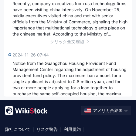
Recently, company executives from usa technology firms
Recently, company executives from usa
and tablets next year will come with native
have been visiting china intensively. On November 25,
technology firms have been visiting china
HarmonyOS. (Sina Technology)
nvidia executives visited china and met with senior
intensively. On November 25, nvidia executives
officials from the Ministry of Commerce, signaling the high
visited china and met with senior officials from
importance that multinational technology giants place on
the Ministry of Commerce, signaling the high
the chinese market. According to the Ministry of
importance that multinational technology giants
Commerce's website, Wang Shouwen, international trade
クリック全文確認
place on the chinese market. According to the
representative and vice minister, met with Jay Puri,
Ministry of Commerce's website, Wang Shouwen,
executive vice president of nvidia, to discuss topics such
2024-11-26 07:44
international trade representative and vice
as nvidia's development in china. The chinese side
Notice from the Guangzhou Housing Provident Fund
Notice from the Guangzhou Housing Provident
minister, met with Jay Puri, executive vice
welcomes nvidia to continue establishing a presence in
Management Center regarding the adjustment of housing
Fund Management Center regarding the
china. As one of the most important technology
president of nvidia, to discuss topics such as
provident fund policy. The maximum loan amount for a
companies globally today, how nvidia will conduct its
adjustment of housing provident fund policy. The
nvidia's development in china. The chinese side
single applicant is adjusted to 0.8 million yuan, and for
business in china in the future is highly anticipated by the
maximum loan amount for a single applicant is
welcomes nvidia to continue establishing a
two or more people applying for a loan together to
market.
adjusted to 0.8 million yuan, and for two or more
presence in china. As one of the most important
purchase the same self-occupied housing, the maximum
people applying for a loan together to purchase
technology companies globally today, how nvidia
loan amount is adjusted to 1.6 million yuan. For
クリック全文確認
the same self-occupied housing, the maximum
will conduct its business in china in the future is
applications for housing provident fund loans for the first
loan amount is adjusted to 1.6 million yuan. For
アメリカ合衆国
highly anticipated by the market.
and second self-occupied housing purchases, the
2024-11-26 07:43
applications for housing provident fund loans for
minimum down payment ratio is 20%. For purchasing
After revealing that the total service volume of automatic
After revealing that the total service volume of
the first and second self-occupied housing
affordable housing, the minimum down payment ratio for
弊社について
driving service Radish Express has exceeded 8 million
リスク警告
利用規約
automatic driving service Radish Express has
|
|
|
housing provident fund loans is 15%.
purchases, the minimum down payment ratio is
orders last week, baidu's global layout of autonomous