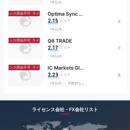
1年以内
67
イセンス照会不可
ライセンス照会不可
Optima Sync Capital
60
The Financial Services Authority
2.15
スコア
6
143
Securities and Exchange Commission of Pakistan
1年以内
689
Securities and Futures Commission of Hongkong
イセンス照会不可
ライセンス照会不可
Q8 TRADE
1
2.17
スコア
7
208
Financial Conduct Authority
1年以内
31
Investment Industry Regulatory Organization of Canada
イセンス照会不可
ライセンス照会不可
IC Markets Global
1
2.23
スコア
8
16
1年以内
手数料なし
244
Cyprus Securities and Exchange Commission
120
Financial Services Agency
46
Monetary Authority of Singapore
ライセンス会社・FX会社リスト
23
The Securities Commission Malaysia
37