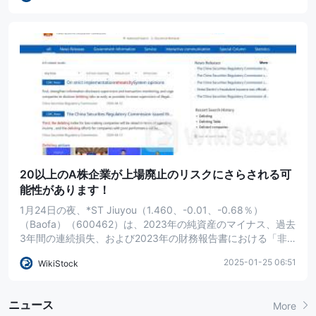
います。
20以上のA株企業が上場廃止のリスクにさらされる可
能性があります！
1月24日の夜、*ST Jiuyou（1.460、-0.01、-0.68％）
（Baofa）（600462）は、2023年の純資産のマイナス、過去
3年間の連続損失、および2023年の財務報告書における「非
標準」監査意見により、2024年5月6日から株式の上場廃止リ
2025-01-25 06:51
WikiStock
スク警告を受けました。
ニュース
More