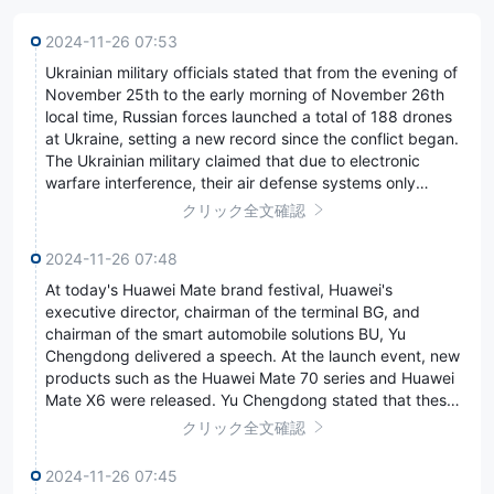
2024-11-26 07:53
Ukrainian military officials stated that from the evening of
Ukrainian military officials stated that from the
November 25th to the early morning of November 26th
evening of November 25th to the early morning
local time, Russian forces launched a total of 188 drones
of November 26th local time, Russian forces
at Ukraine, setting a new record since the conflict began.
launched a total of 188 drones at Ukraine, setting
The Ukrainian military claimed that due to electronic
a new record since the conflict began. The
warfare interference, their air defense systems only
Ukrainian military claimed that due to electronic
managed to shoot down 76 of them. The governor of
クリック全文確認
warfare interference, their air defense systems
Zhytomyr Oblast in western Ukraine stated that Russia's
only managed to shoot down 76 of them. The
attacks on critical infrastructure cut off 70% of the
2024-11-26 07:48
governor of Zhytomyr Oblast in western Ukraine
electrical utilities in the region. (CCTV International News)
At today's Huawei Mate brand festival, Huawei's
At today's Huawei Mate brand festival, Huawei's
stated that Russia's attacks on critical
executive director, chairman of the terminal BG, and
executive director, chairman of the terminal BG,
infrastructure cut off 70% of the electrical utilities
chairman of the smart automobile solutions BU, Yu
and chairman of the smart automobile solutions
in the region. (CCTV International News)
Chengdong delivered a speech. At the launch event, new
BU, Yu Chengdong delivered a speech. At the
products such as the Huawei Mate 70 series and Huawei
launch event, new products such as the Huawei
Mate X6 were released. Yu Chengdong stated that these
Mate 70 series and Huawei Mate X6 were
two phones will offer HarmonyOS 4.3 and native
クリック全文確認
released. Yu Chengdong stated that these two
HarmonyOS as options, and all new smartphones and
phones will offer HarmonyOS 4.3 and native
tablets next year will come with native HarmonyOS. (Sina
2024-11-26 07:45
HarmonyOS as options, and all new smartphones
Technology)