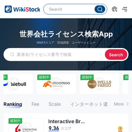
世界会社ライセンス検索App
WikiFXスコア 現地調査 ユーザーレビュー
Search
規制中
規制中
規制中
Ranking
Fee
Scale
インターネット遺伝子
More
規制中
Interactive Brokers
9.36
スコア