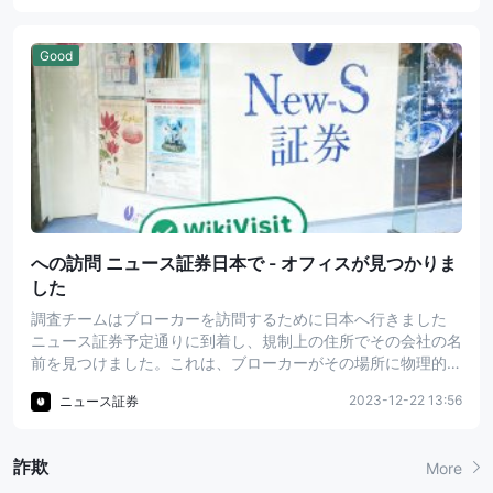
めします。
Good
への訪問 ニュース証券日本で - オフィスが見つかりま
した
調査チームはブローカーを訪問するために日本へ行きました
ニュース証券予定通りに到着し、規制上の住所でその会社の名
前を見つけました。これは、ブローカーがその場所に物理的な
営業所を持っていることを示しています。しかし、ブローカー
2023-12-22 13:56
ニュース証券
の実際の企業規模は、オフィスへの内部訪問が行われていない
ため不明です。一方、投資家は、全体的な評価に基づいて情報
に基づいた決定を下すことをお勧めします。
詐欺
More