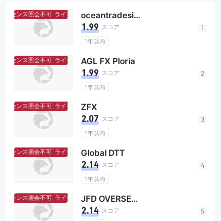
イセンス照会不可
ライセンス照会不可
oceantradesignal
1.99
スコア
1
1年以内
イセンス照会不可
ライセンス照会不可
AGL FX Ploria
1.99
23
スコア
Financial Supervisory Service
2
1年以内
3
9
イセンス照会不可
ライセンス照会不可
ZFX
2.07
スコア
156
3
The Financial Industry RegulatoryAuthority
1年以内
146
Financial Sector Conduct Authority
4
イセンス照会不可
ライセンス照会不可
Global DTT
Securities and Exchange Regulator of Cambodia
2.14
スコア
4
20
Capital Market Authority
1年以内
8
イセンス照会不可
ライセンス照会不可
JFD OVERSEAS
34
2.14
スコア
5
25
The Securities Commission of The Bahamas