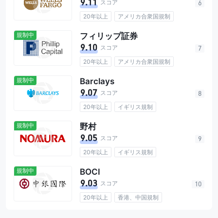
9.11
総ユーザー数4.05M
手数料なし
スコア
6
20年以上
アメリカ合衆国規制
信託資産$1.88T
総ユーザー数34.2M
規制中
フィリップ証券
手数料なし
9.10
スコア
7
20年以上
アメリカ合衆国規制
香港、中国規制
日本規制
規制中
Barclays
シンガポール規制
インドネシア規制
9.07
アラブ首長国連邦規制
スコア
8
マレーシア規制
インド規制
20年以上
イギリス規制
タイ規制
信託資産$35B
信託資産$135.19B
総ユーザー数1.2M
手数料0.01%
規制中
野村
総ユーザー数48M
手数料0.05%
9.05
休眠口座手数料0%
スコア
9
20年以上
イギリス規制
オーストラリア規制
規制中
BOCI
アメリカ合衆国規制
香港、中国規制
9.03
インド規制
アラブ首長国連邦規制
スコア
10
日本規制
インドネシア規制
20年以上
香港、中国規制
中国規制
マレーシア規制
中国規制
信託資産$578.4B
フィリピン規制
シンガポール規制
総ユーザー数2.15B
手数料なし