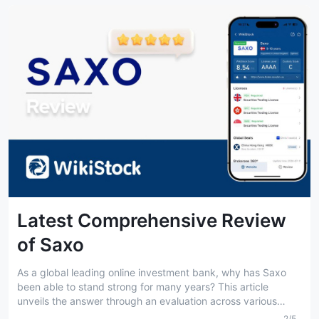
韓国規制
総ユーザー数5.35M
休眠口座手数料0%
手数料0.11%
Latest Comprehensive Review
of Saxo
As a global leading online investment bank, why has Saxo
been able to stand strong for many years? This article
unveils the answer through an evaluation across various
dimensions including the broker's introduction, strengths and
2/5