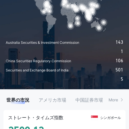
54
143
Australia Securities & Investment Commission
1
106
China Securities Regulatory Commission
501
Securities and Exchange Board of India
5
41
Securities and Futures Bureau
23
Financial Supervisory Service
3
Iraqi Securities Commission
9
Dubai Financial Services Authority
156
The Financial Industry RegulatoryAuthority
世界の市況
アメリカ市場
中国証券市場
香港市
More
146
Financial Sector Conduct Authority
4
Securities and Exchange Regulator of Cambodia
ストレート・タイムズ指数
シンガポール
20
Capital Market Authority