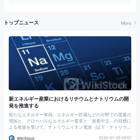
46
Monetary Authority of Singapore
23
The Securities Commission Malaysia
トップニュース
More
37
Securities Board of Nepal
54
Vanuatu Financial Services Commission
143
Australia Securities & Investment Commission
1
Bermuda Monetary Authority
106
China Securities Regulatory Commission
501
Securities and Exchange Board of India
5
Securities and Exchange Commission of Myanmar
41
Securities and Futures Bureau
新エネルギー産業におけるリチウムとナトリウムの開
発を推進する
新たなエネルギー車両、エネルギー貯蔵などの分野での需要の
増加と、グローバルなエネルギー変革と「炭素中立」の目標に
よる推進を受けて、ナトリウムイオン電池（以下「ナトリウム
電池」と呼ぶ）は新たなエネルギー貯蔵技術として広く注目さ
2025-01-25 06:57
WikiStock
れ、多様化した電池技術のルートが必然的なトレンドとなって