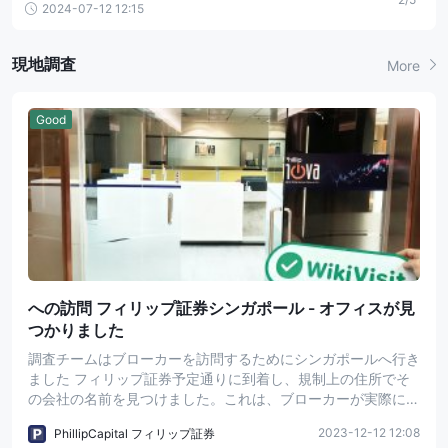
2024-07-12 12:15
weaknesses, fees, security, account opening, and trading
platforms.
現地調査
More
Good
への訪問 フィリップ証券シンガポール - オフィスが見
つかりました
調査チームはブローカーを訪問するためにシンガポールへ行き
ました フィリップ証券予定通りに到着し、規制上の住所でそ
の会社の名前を見つけました。これは、ブローカーが実際にそ
の場所に物理的な営業所を持っていることを示します。一方、
2023-12-12 12:08
PhillipCapital フィリップ証券
投資家は総合的な考慮に基づいて賢明な決定を下すことをお勧