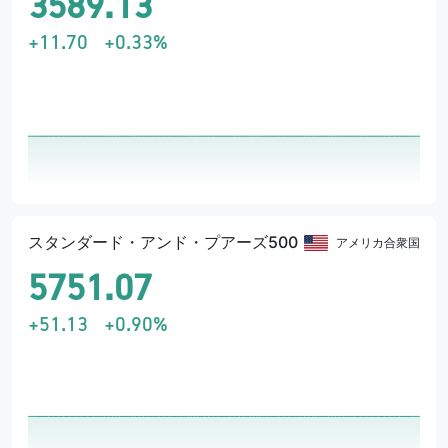
3589.13
8
Comisión Nacional del Mercado de valores
+11.70
+0.33%
34
British Virgin Islands Financial Services Commission
25
The Securities Commission of The Bahamas
67
Securities and Exchange Commission
60
The Financial Services Authority
143
Securities and Exchange Commission of Pakistan
689
Securities and Futures Commission of Hongkong
スタンダード・アンド・プアーズ500
1
アメリカ合衆国
Autorité des Marchés Financiers
208
5751.07
Financial Conduct Authority
31
Investment Industry Regulatory Organization of Canada
+51.13
+0.90%
1
Labuan Financial Services Authority
16
Malta Financial Services Authority
244
Cyprus Securities and Exchange Commission
120
Financial Services Agency