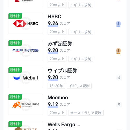
20年以上
イギリス規制
オーストラリア規制
規制中
HSBC
アメリカ合衆国規制
香港、中国規制
9.26
カナダ規制
日本規制
スコア
シンガポール規制
手数料なし
20年以上
イギリス規制
休眠口座手数料0%
オーストラリア規制
規制中
みずほ証券
アメリカ合衆国規制
香港、中国規制
9.20
総ユーザー数39M
手数料0.01%
スコア
20年以上
イギリス規制
アメリカ合衆国規制
香港、中国規制
規制中
ウィブル証券
日本規制
シンガポール規制
9.20
総ユーザー数1.69M
手数料0.0055%
スコア
4
15-20年
イギリス規制
オーストラリア規制
規制中
Moomoo
アメリカ合衆国規制
香港、中国規制
9.12
日本規制
シンガポール規制
スコア
5
南アフリカ規制
タイ規制
20年以上
オーストラリア規制
カナダ規制
信託資産$28B
アメリカ合衆国規制
香港、中国規制
総ユーザー数13M
手数料なし
規制中
Wells Fargo Advisors
シンガポール規制
カナダ規制
休眠口座手数料0%