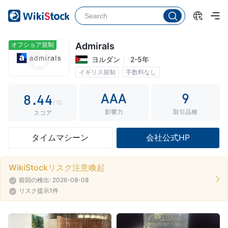
3
4
0
0
5
1
1
オフショア規制
Admirals
ヨルダン
2-5年
6
2
2
イギリス規制
手数料なし
7
3
3
AAA
9
8
.
4
4
/10
影響力
取引品種
9
5
5
スコア
6
6
タイムマシーン
会社公式HP
7
7
8
8
WikiStockリスク注意喚起
前回の検出: 2026-08-08
9
9
リスク提示1件