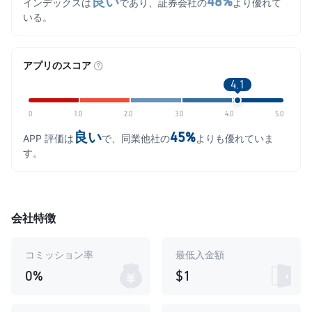
良い
48%
インデックスは
であり、証券会社の
より優れて
いる。
アプリのスコア
4.1
0
1.0
2.0
3.0
4.0
5.0
良い
45%
APP 評価は
で、同業他社の
よりも優れていま
す。
会社特徴
コミッション率
最低入金額
0%
$1