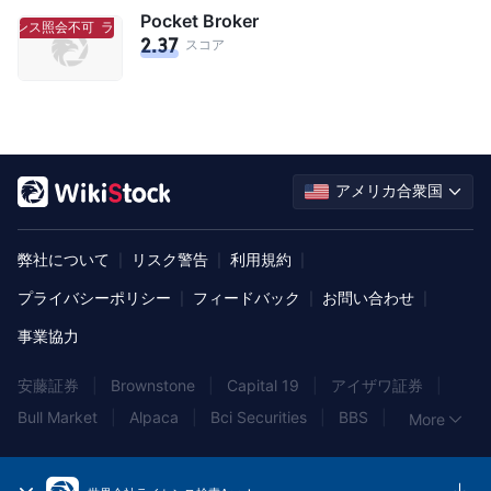
Pocket Broker
センス照会不可
ライセンス照会不可
2.37
スコア
アメリカ合衆国
弊社について
リスク警告
利用規約
|
|
|
プライバシーポリシー
フィードバック
お問い合わせ
|
|
|
事業協力
安藤証券
|
Brownstone
|
Capital 19
|
アイザワ証券
|
Bull Market
|
Alpaca
|
Bci Securities
|
BBS
|
More
State One
|
SMBC日興証券
|
AGT
|
Blackwell Global
|
SageTrader
|
TradeStation
|
Morgans
|
日産証券
|