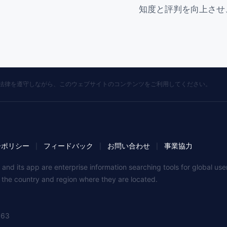
知度と評判を向上させ
の法律を遵守しながら、このウェブサイトのコンテンツをご利用してください。
ーポリシー
フィードバック
お問い合わせ
事業協力
|
|
|
 and its app are enterprise information searching tools for global u
f the country and region where they are located.
363