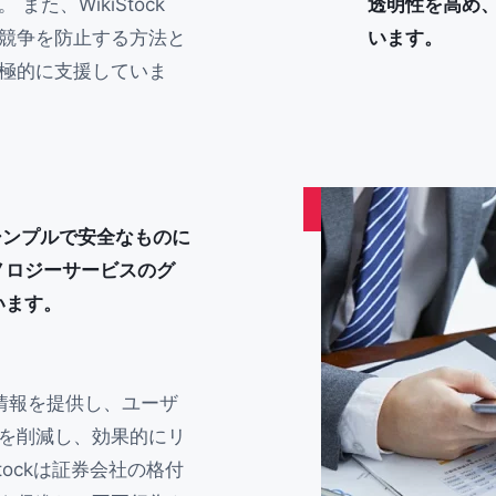
た、WikiStock
透明性を高め
競争を防止する方法と
います。
極的に支援していま
りシンプルで安全なものに
ノロジーサービスのグ
います。
な情報を提供し、ユーザ
を削減し、効果的にリ
tockは証券会社の格付