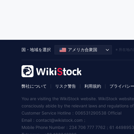
国・地域を選択
アメリカ合衆国
※ 所在地
弊社について
リスク警告
利用規約
プライバシ
|
|
|
You are visiting the WikiStock website. WikiStock website
consciously abide by the relevant laws and regulations o
Customer Service Hotline：006531290538 Official
Email：
contact@wikistock.com
；
Mobile Phone Number：234 706 777 7762；61 449895