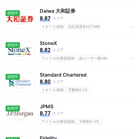
手数料4.99%
Daiwa 大和証券
規制中
8.87
スコア
イギリス規制
信託資産$427.56B
手数料0.2475%
StoneX
規制中
8.82
スコア
アメリカ合衆国規制
総ユーザー数4M
手数料なし
Standard Chartered
規制中
8.80
スコア
イギリス規制
手数料0.2%
JPMS
規制中
8.77
スコア
アメリカ合衆国規制
手数料0.3%
Fidelity