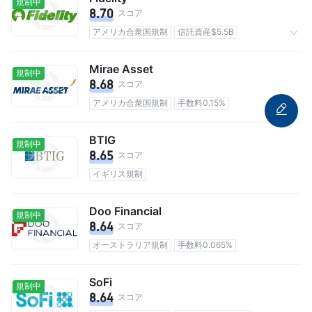
規制中
8.70
スコア
アメリカ合衆国規制
信託資産$5.5B
手数料なし
Mirae Asset
規制中
8.68
スコア
アメリカ合衆国規制
手数料0.15%
BTIG
規制中
8.65
スコア
イギリス規制
Doo Financial
規制中
8.64
スコア
オーストラリア規制
手数料0.065%
SoFi
規制中
8.64
スコア