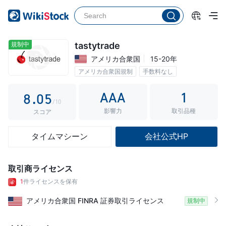
3
0
4
1
5
2
規制中
tastytrade
アメリカ合衆国
15-20年
6
3
アメリカ合衆国規制
手数料なし
7
4
AAA
1
8
.
0
5
/10
影響力
取引品種
9
1
6
スコア
2
7
タイムマシーン
会社公式HP
3
8
4
9
取引商ライセンス
5
1
件ライセンスを保有
6
アメリカ合衆国
FINRA
証券取引ライセンス
規制中
7