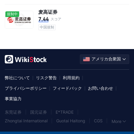
麦高证券
規制中
7.44
スコア
中国規制
アメリカ合衆国
弊社について
リスク警告
利用規約
|
|
|
プライバシーポリシー
フィードバック
お問い合わせ
|
|
|
事業協力
东莞证券
|
国元证券
|
E*TRADE
|
Zhongtai International
|
Guotai Haitong
|
CGS
|
More
中泰证券
|
中信建投证券
|
York Securities
|
兴业证券
|