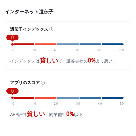
インターネット遺伝子
遺伝子インデックス
0
0
20
40
60
80
100
貧しい
0%
インデックスは
で、証券会社の
より悪い。
アプリのスコア
0
0
1.0
2.0
3.0
4.0
5.0
貧しい
0%
APP評価
、同業他社
以下