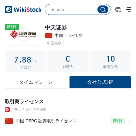
2
3
3
3
4
4
4
5
5
規制中
中天证券
中国
5-10年
5
6
6
中国規制
6
7
7
C
10
7
.
8
8
/10
影響力
取引品種
8
9
9
スコア
9
タイムマシーン
会社公式HP
取引商ライセンス
1
件ライセンスを保有
中国
CSRC
証券取引ライセンス
規制中