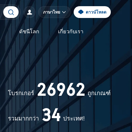
2
5
2
ภาษาไทย
ดาวน์โหลด
3
6
3
0
จ
ดัชนีโลก
เกี่ยวกับเรา
0
4
7
4
0
0
1
1
5
8
5
1
1
2
2
6
9
6
2
2
3
โบรกเกอร์
ถูกเกณฑ์
3
7
7
3
3
4
รวมมากกว่า
ประเทศ!
4
8
8
4