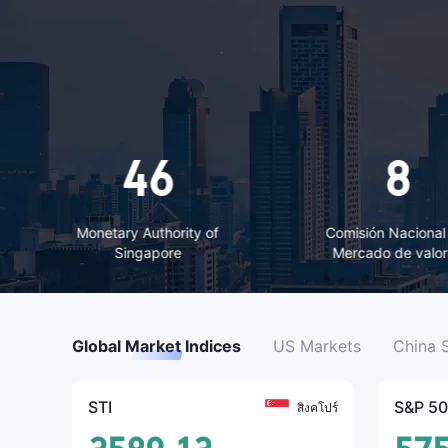
8
14
Comisión Nacional del
Australia Secur
Mercado de valores
Investment Com
Global Market Indices
US Markets
China 
STI
S&P 5
สิงคโปร์