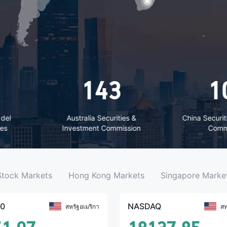
3
106
ities &
China Securities Regulatory
Financial
mission
Commission
Stock Markets
Hong Kong Markets
Singapore Marke
00
NASDAQ
สหรัฐอเมริกา
สห