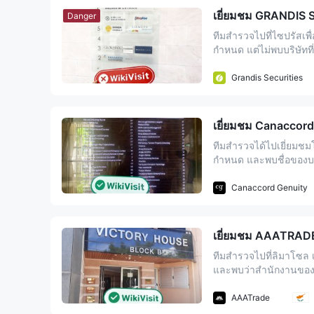
จำนวนผู้ใช้ทั้งหมด 4.05M
เยี่ยมชม GRANDIS 
ทรัพย์สินการดูแล $28B
Danger
0 คอมมิชชัน
จำนวนผู้ใช้ทั้งหมด 13M
ทีมสำรวจไปที่ไซปรัสเพ
0 คอมมิชชัน
กำหนด แต่ไม่พบบริษัทที่
ที่สถานที่นั้น ดังนั้น
ค่าธรรมเนียมการไม่ใช้งานบัญชี 0%
Grandis Securities
เยี่ยมชม Canaccord
ทีมสำรวจได้ไปเยี่ยมช
กำหนด และพบชื่อของบริษั
สำนักงานธุรกิจที่สถานท
รอบคอบ
Canaccord Genuity
เยี่ยมชม AAATRADE
ทีมสำรวจไปที่ลิมาโซล
และพบว่าสำนักงานของบริษ
ลงทุนควรตัดสินใจอย่
AAATrade