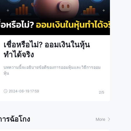
เชื่อหรือไม่? ออมเงินในหุ้น
9 เค
ทำได้จริง
ให้ร
บทความนี้จะอธิบายข้อดีของการออมหุ้นและวิธีการออม
บทความน
หุ้น
ลงทุนข
2024-06-19 17:59
2024-
2/5
การฉ้อโกง
More