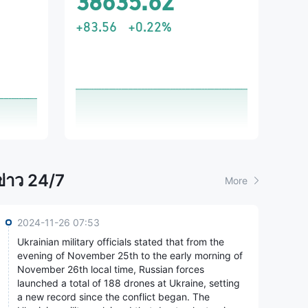
38635.62
+83.56
+0.22%
ข่าว 24/7
More
2024-11-26 07:53
Ukrainian military officials stated that from the
Ukrainian military officials stated that from
evening of November 25th to the early morning of
the evening of November 25th to the early
November 26th local time, Russian forces
morning of November 26th local time,
launched a total of 188 drones at Ukraine, setting
Russian forces launched a total of 188
a new record since the conflict began. The
drones at Ukraine, setting a new record