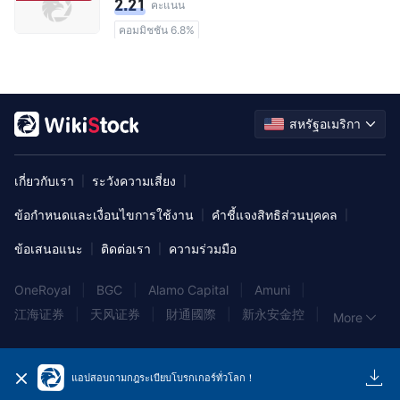
2.21
คะแนน
คอมมิชชัน 6.8%
สหรัฐอเมริกา
เกี่ยวกับเรา
ระวังความเสี่ยง
|
|
ข้อกำหนดและเงื่อนไขการใช้งาน
คำชี้แจงสิทธิส่วนบุคคล
|
|
ข้อเสนอแนะ
ติดต่อเรา
ความร่วมมือ
|
|
OneRoyal
|
BGC
|
Alamo Capital
|
Amuni
|
江海证券
|
天风证券
|
財通國際
|
新永安金控
|
More
HAYWOOD
|
A.G.P
|
上海证券
|
Global Investment Strategy
|
银泰证券
|
GF Securities
|
แอปสอบถามกฎระเบียบโบรกเกอร์ทั่วโลก！
世纪证券
|
平安证券
|
easyMarkets
|
中航证券
|