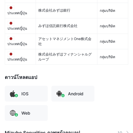
株式会社みずほ銀行
กลุ่มบริษัท
ประเทศญี่ปุ่น
みずほ信託銀行株式会社
กลุ่มบริษัท
ประเทศญี่ปุ่น
アセットマネジメントOne株式会
กลุ่มบริษัท
社
ประเทศญี่ปุ่น
株式会社みずほフィナンシャルグ
กลุ่มบริษัท
ループ
ประเทศญี่ปุ่น
ดาวน์โหลดแอป
IOS
Android
Web
Mizuho Securities ภาพหน้าจอแอป
10