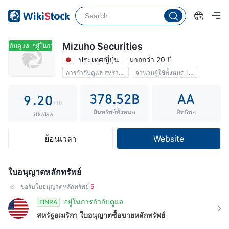
4
5
6
Mizuho Securities
กำกับดูแล
อยู่ในการกำกับดูแล
ประเทศญี่ปุ่น
มากกว่า 20 ปี
7
0
การกำกับดูแล สหราชอาณาจักร
จำนวนผู้ใช้ทั้งหมด 1.69M
8
1
คอมมิชชัน 0.0055%
378.52B
AA
9
.
2
0
/10
สินทรัพย์ทั้งหมด
อิทธิพล
3
1
คะแนน
4
2
ย้อนเวลา
Website
5
3
6
4
ใบอนุญาตหลักทรัพย์
7
5
ขอรับใบอนุญาตหลักทรัพย์
5
8
6
อยู่ในการกำกับดูแล
FINRA
สหรัฐอเมริกา
ใบอนุญาตซื้อขายหลักทรัพย์
9
7