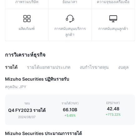
ภาพรวมบริษัท
ย้อนเวลา
ความจุของเครื่องมือ
ผลิตภัณฑ์
การสนับสนุนบริการ
การสนับสนุนลูกค้า
ลูกค้า
การวิเคราะห์ธุรกิจ
รายได้
รายได้แยกตามประเภท
งบกำไรขาดทุน
งบดุล
Mizuho Securities ปฏิทินรายรับ
สกุลเงิน: JPY
EPS(YoY)
รอบ
รายได้(YoY)
42.48
66.10B
Q4 FY2023 รายได้
+773.22%
+5.65%
2024/08/07
Mizuho Securities ประมาณการรายได้