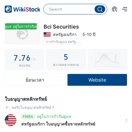
2
2
1
3
3
2
4
4
3
Bci Securities
ับดูแล
อยู่ในการกำกับดูแล
สหรัฐอเมริกา
5-10 ปี
5
5
4
การกำกับดูแล สหรัฐอเมริกา
6
6
5
5
7
.
7
6
/10
ความหลากหลาย
8
8
7
คะแนน
9
9
8
ย้อนเวลา
Website
9
ใบอนุญาตหลักทรัพย์
ขอรับใบอนุญาตหลักทรัพย์
1
อยู่ในการกำกับดูแล
FINRA
สหรัฐอเมริกา
ใบอนุญาตซื้อขายหลักทรัพย์