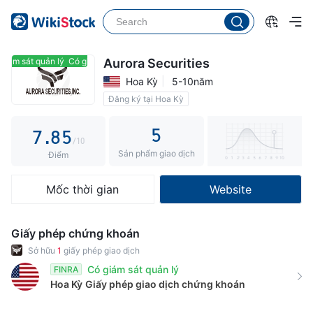
2
3
0
3
4
1
4
5
2
giám sát quản lý
Có giám sát quản lý
Aurora Securities
Hoa Kỳ
5-10năm
5
6
3
Đăng ký tại Hoa Kỳ
6
7
4
5
7
.
8
5
/10
Sản phẩm giao dịch
8
9
6
Điểm
9
7
Mốc thời gian
Website
8
9
Giấy phép chứng khoán
Sở hữu
1
giấy phép giao dịch
Có giám sát quản lý
FINRA
Hoa Kỳ
Giấy phép giao dịch chứng khoán