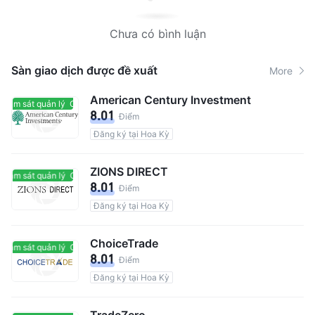
Chưa có bình luận
Sàn giao dịch được đề xuất
More
American Century Investment
giám sát quản lý
Có giám sát quản lý
8.01
Điểm
Đăng ký tại Hoa Kỳ
ZIONS DIRECT
giám sát quản lý
Có giám sát quản lý
8.01
Điểm
Đăng ký tại Hoa Kỳ
ChoiceTrade
giám sát quản lý
Có giám sát quản lý
8.01
Điểm
Đăng ký tại Hoa Kỳ