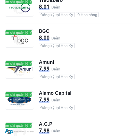
TradeZero
giám sát quản lý
Có giám sát quản lý
8.01
Điểm
Đăng ký tại Hoa Kỳ
0 Hoa hồng
BGC
giám sát quản lý
Có giám sát quản lý
8.00
Điểm
Đăng ký tại Hoa Kỳ
Amuni
giám sát quản lý
Có giám sát quản lý
7.99
Điểm
Đăng ký tại Hoa Kỳ
Alamo Capital
giám sát quản lý
Có giám sát quản lý
7.99
Điểm
Đăng ký tại Hoa Kỳ
A.G.P
giám sát quản lý
Có giám sát quản lý
7.98
Điểm