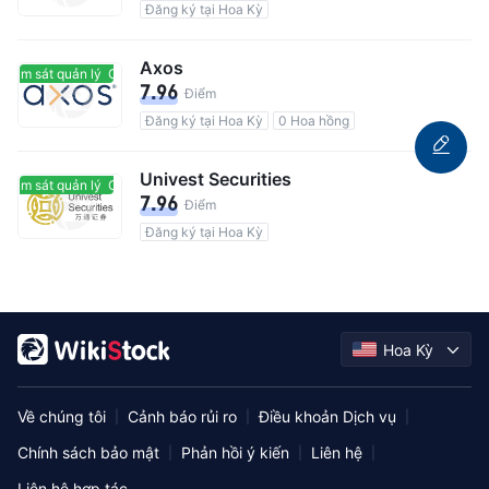
Đăng ký tại Hoa Kỳ
Axos
giám sát quản lý
Có giám sát quản lý
7.96
Điểm
Đăng ký tại Hoa Kỳ
0 Hoa hồng
Univest Securities
giám sát quản lý
Có giám sát quản lý
7.96
Điểm
Đăng ký tại Hoa Kỳ
Hoa Kỳ
Về chúng tôi
Cảnh báo rủi ro
Điều khoản Dịch vụ
|
|
|
Chính sách bảo mật
Phản hồi ý kiến
Liên hệ
|
|
|
Liên hệ hợp tác