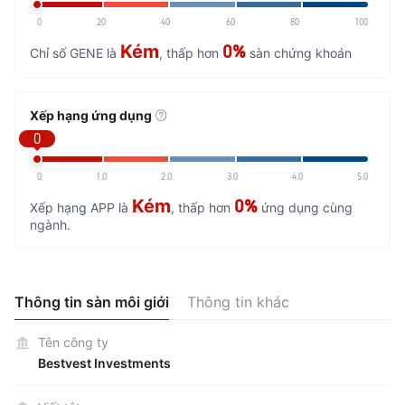
0
20
40
60
80
100
Kém
0%
Chỉ số GENE là
, thấp hơn
sàn chứng khoán
Xếp hạng ứng dụng
0
0
1.0
2.0
3.0
4.0
5.0
Kém
0%
Xếp hạng APP là
, thấp hơn
ứng dụng cùng
ngành.
Thông tin sàn môi giới
Thông tin khác
Tên công ty
Bestvest Investments