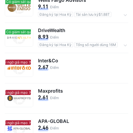
Wells Fargo Advisors
Có giám sát quản lý
Có giám sát quản lý
9.11
Điểm
Đăng ký tại Hoa Kỳ
Tài sản lưu ký$1.88T
0 Hoa hồng
DriveWealth
Có giám sát quản lý
Có giám sát quản lý
8.93
Điểm
Đăng ký tại Hoa Kỳ
Tổng số người dùng 16M
Hoa hồng4.99%
Inter&Co
ghi ngờ giả mạo
Nghi ngờ giả mạo
2.67
Điểm
Maxprofits
ghi ngờ giả mạo
Nghi ngờ giả mạo
2.61
Điểm
APA-GLOBAL
ghi ngờ giả mạo
Nghi ngờ giả mạo
2.46
Điểm