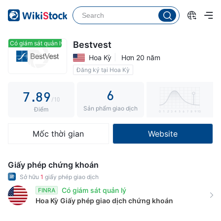
2
3
4
3
4
5
4
5
6
Có giám sát quản lý
Có giám sát quản lý
Bestvest
Hoa Kỳ
Hơn 20 năm
5
6
7
Đăng ký tại Hoa Kỳ
6
7
8
6
7
.
8
9
/10
Sản phẩm giao dịch
8
9
Điểm
9
Mốc thời gian
Website
Giấy phép chứng khoán
Sở hữu
1
giấy phép giao dịch
Có giám sát quản lý
FINRA
Hoa Kỳ
Giấy phép giao dịch chứng khoán