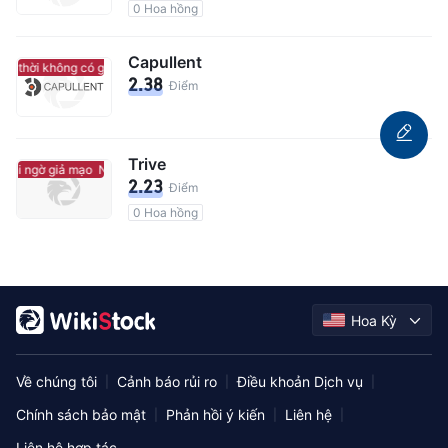
0 Hoa hồng
Capullent
m thời không có giám sát quản lý
Tạm thời không có giám sát quản lý
2.38
Điểm
Trive
ghi ngờ giả mạo
Nghi ngờ giả mạo
2.23
Điểm
0 Hoa hồng
Hoa Kỳ
Về chúng tôi
Cảnh báo rủi ro
Điều khoản Dịch vụ
|
|
|
Chính sách bảo mật
Phản hồi ý kiến
Liên hệ
|
|
|
Liên hệ hợp tác