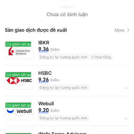
Chưa có bình luận
Sàn giao dịch được đề xuất
More
IBKR
Có giám sát quản lý
Có giám sát quản lý
9.36
Điểm
Đăng ký tại Vương quốc Anh
0 Hoa hồng
HSBC
Có giám sát quản lý
Có giám sát quản lý
9.26
Điểm
Đăng ký tại Vương quốc Anh
Tổng số người dùng 39M
Hoa hồng0.01%
Webull
Có giám sát quản lý
Có giám sát quản lý
9.20
Điểm
Đăng ký tại Vương quốc Anh
Tài sản lưu ký$28B
0 Hoa hồng