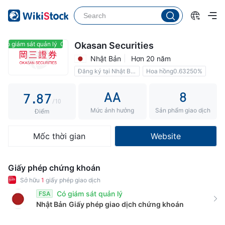
2
3
2
3
4
3
4
5
4
Có giám sát quản lý
Có giám sát quản lý
Okasan Securities
Nhật Bản
Hơn 20 năm
5
6
5
Đăng ký tại Nhật Bản
Hoa hồng0.63250%
6
7
6
AA
8
7
.
8
7
/10
Mức ảnh hưởng
Sản phẩm giao dịch
8
9
8
Điểm
9
9
Mốc thời gian
Website
Giấy phép chứng khoán
Sở hữu
1
giấy phép giao dịch
Có giám sát quản lý
FSA
Nhật Bản
Giấy phép giao dịch chứng khoán