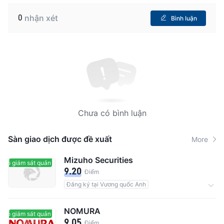
0
nhận xét
Bình luận
Chưa có bình luận
Sàn giao dịch được đề xuất
More
Mizuho Securities
Có giám sát quản lý
Có giám sát quản lý
9.20
Điểm
Đăng ký tại Vương quốc Anh
Tổng số người dùng 1.69M
Hoa hồng0.0055%
NOMURA
Có giám sát quản lý
Có giám sát quản lý
9.05
Điểm