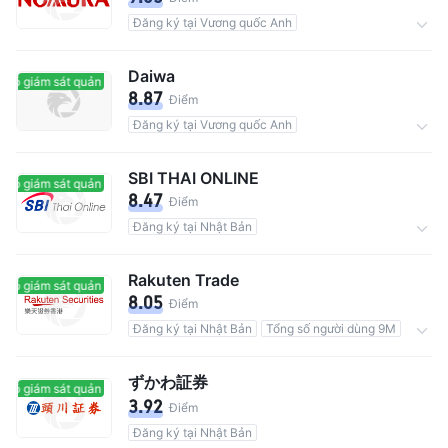
Đăng ký tại Vương quốc Anh
Tổng số người dùng 5.35M
Hoa hồng0.11%
Daiwa
Có giám sát quản lý
Có giám sát quản lý
8.87
Điểm
Đăng ký tại Vương quốc Anh
Tài sản lưu ký$427.56B
Hoa hồng0.2475%
SBI THAI ONLINE
Có giám sát quản lý
Có giám sát quản lý
8.47
Điểm
Đăng ký tại Nhật Bản
Tổng số người dùng 480M
Hoa hồng0.02%
Rakuten Trade
Có giám sát quản lý
Có giám sát quản lý
8.05
Điểm
Đăng ký tại Nhật Bản
Tổng số người dùng 9M
0 Hoa hồng
ずかわ証券
Có giám sát quản lý
Có giám sát quản lý
3.92
Điểm
Đăng ký tại Nhật Bản