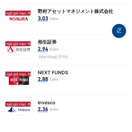
野村アセットマネジメント株式会社
hi ngờ giả mạo
Nghi ngờ giả mạo
3.03
Điểm
相生証券
hi ngờ giả mạo
Nghi ngờ giả mạo
2.94
Điểm
Hoa hồng0.375%
NEXT FUNDS
hi ngờ giả mạo
Nghi ngờ giả mạo
2.88
Điểm
Invesco
hi ngờ giả mạo
Nghi ngờ giả mạo
2.36
Điểm