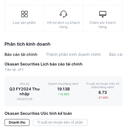
Loại sản phẩm
Hỗ trợ dịch vụ khách
Chăm sóc khách
hàng
hàng
Phân tích kinh doanh
Báo cáo tài chính
Thành phần kinh doanh chính
Báo cáo l
Okasan Securities Lịch báo cáo tài chính
Tiền tệ: JPY
Chu kỳ
Doanh thu(Hàng năm)
Tỉ suất lợi nhuận trên cổ
phần(Hàng năm)
Q3 FY2024 Thu
19.13B
8.73
nhập
+18.98%
-27.49%
2024/01/29
Okasan Securities Ước tính kế toán
Doanh thu
Tỉ suất lợi nhuận trên cổ phần