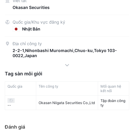
Viết tắt
Okasan Securities
Quốc gia/Khu vực đăng ký
Nhật Bản
Địa chỉ công ty
2-2-1,Nihonbashi Muromachi,Chuo-ku,Tokyo 103-
0022,Japan
Tag sàn môi giới
Quốc gia
Tên công ty
Mối quan hệ
kết nối
Tập đoàn công
Okasan Niigata Securities Co.,Ltd
ty
--
Đánh giá