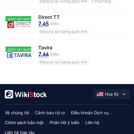
Đăng ký tại Vương quốc Anh
0 Hoa hồng
Direct TT
Có giám sát quản lý
Có giám sát quản lý
7.45
Điểm
Đăng ký tại Vương quốc Anh
Tavira
Có giám sát quản lý
Có giám sát quản lý
7.44
Điểm
Đăng ký tại Vương quốc Anh
Hoa Kỳ
Về chúng tôi
Cảnh báo rủi ro
Điều khoản Dịch vụ
|
|
|
Chính sách bảo mật
Phản hồi ý kiến
Liên hệ
|
|
|
Liên hệ hợp tác