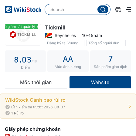
3
4
5
0
Có giám sát quản lý
Có giám sát quản lý
Tickmill
Seychelles
10-15năm
6
1
Đăng ký tại Vương quốc Anh
Tổng số người dùng 668,000
7
2
AA
7
8
.
0
3
/10
Mức ảnh hưởng
Sản phẩm giao dịch
9
1
4
Điểm
2
5
Mốc thời gian
Website
3
6
4
7
WikiStock Cảnh báo rủi ro
Lần kiểm tra trước: 2026-08-07
5
8
1 Rủi ro
6
9
Giấy phép chứng khoán
7