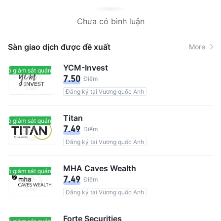
Chưa có bình luận
Sàn giao dịch được đề xuất
More
YCM-Invest
Có giám sát quản lý
Có giám sát quản lý
7.50
Điểm
Đăng ký tại Vương quốc Anh
Titan
Có giám sát quản lý
Có giám sát quản lý
7.49
Điểm
Đăng ký tại Vương quốc Anh
MHA Caves Wealth
Có giám sát quản lý
Có giám sát quản lý
7.49
Điểm
Đăng ký tại Vương quốc Anh
Forte Securities