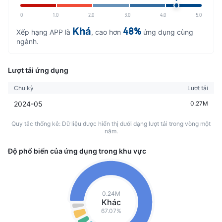
0
1.0
2.0
3.0
4.0
5.0
Khá
48%
Xếp hạng APP là
, cao hơn
ứng dụng cùng
ngành.
Lượt tải ứng dụng
Chu kỳ
Lượt tải
2024-05
0.27M
Quy tắc thống kê: Dữ liệu được hiển thị dưới dạng lượt tải trong vòng một
năm.
Độ phổ biến của ứng dụng trong khu vực
0.24M
Khác
67.07%