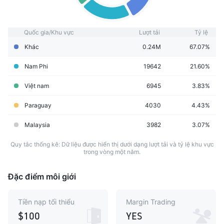
Quốc gia/Khu vực
Lượt tải
Tỷ lệ
Khác
0.24M
67.07%
Nam Phi
19642
21.60%
Việt nam
6945
3.83%
Paraguay
4030
4.43%
Malaysia
3982
3.07%
Quy tắc thống kê: Dữ liệu được hiển thị dưới dạng lượt tải và tỷ lệ khu vực
trong vòng một năm.
Đặc điểm môi giới
Tiền nạp tối thiểu
Margin Trading
$100
YES