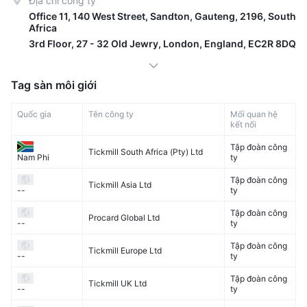
Địa chỉ công ty
Office 11, 140 West Street, Sandton, Gauteng, 2196, South
Africa
3rd Floor, 27 - 32 Old Jewry, London, England, EC2R 8DQ
Tag sàn môi giới
Quốc gia
Tên công ty
Mối quan hệ
kết nối
Tập đoàn công
Tickmill South Africa (Pty) Ltd
ty
Nam Phi
Tập đoàn công
Tickmill Asia Ltd
ty
--
Tập đoàn công
Procard Global Ltd
ty
--
Tập đoàn công
Tickmill Europe Ltd
ty
--
Tập đoàn công
Tickmill UK Ltd
ty
--