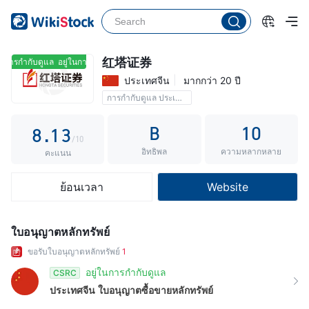
3
4
5
0
红塔证券
ในการกำกับดูแล
อยู่ในการกำกับดูแล
ประเทศจีน
มากกว่า 20 ปี
6
1
การกำกับดูแล ประเทศจีน
7
0
2
B
10
8
.
1
3
/10
อิทธิพล
ความหลากหลาย
9
2
4
คะแนน
3
5
ย้อนเวลา
Website
4
6
5
7
ใบอนุญาตหลักทรัพย์
6
8
ขอรับใบอนุญาตหลักทรัพย์
1
7
9
อยู่ในการกำกับดูแล
CSRC
ประเทศจีน
ใบอนุญาตซื้อขายหลักทรัพย์
8