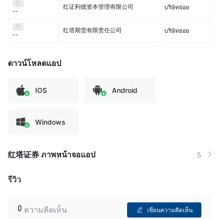
红证利德资本管理有限公司
บริษัทย่อย
--
红塔期货有限责任公司
บริษัทย่อย
--
ดาวน์โหลดแอป
IOS
Android
Windows
红塔证券 ภาพหน้าจอแอป
5
รีวิว
0
ความคิดเห็น
เขียนความคิดเห็น