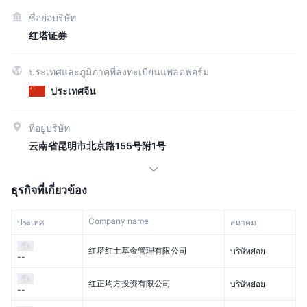
ชื่อย่อบริษัท
红塔证券
ประเทศและภูมิภาคที่ลงทะเบียนแพลตฟอร์ม
ประเทศจีน
ที่อยู่บริษัท
云南省昆明市北京路155号附1号
ธุรกิจที่เกี่ยวข้อง
Company name
ประเทศ
สมาคม
红塔红土基金管理有限公司
บริษัทย่อย
--
红正均方投资有限公司
บริษัทย่อย
--