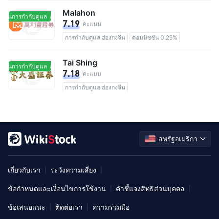
Malahon
ยู่ในการกำกับดูแล
อยู่ในการกำกับดูแล
7.19
คะแนน
การกำกับดูแล ฮ่องกงจีน
คอมมิชชัน 0.25%
Tai Shing
ยู่ในการกำกับดูแล
อยู่ในการกำกับดูแล
7.18
คะแนน
การกำกับดูแล ฮ่องกงจีน
สหรัฐอเมริกา
เกี่ยวกับเรา
ระวังความเสี่ยง
|
|
ข้อกำหนดและเงื่อนไขการใช้งาน
คำชี้แจงสิทธิส่วนบุคคล
|
|
ข้อเสนอแนะ
ติดต่อเรา
ความร่วมมือ
|
|