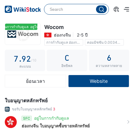
2
4
3
5
4
6
Wocom
ู่ในการกำกับดูแล
อยู่ในการกำกับดูแล
ฮ่องกงจีน
2-5 ปี
5
7
0
การกำกับดูแล ฮ่องกงจีน
คอมมิชชัน 0.00341%
6
8
1
C
6
7
.
9
2
/10
อิทธิพล
ความหลากหลาย
8
3
คะแนน
9
4
ย้อนเวลา
Website
5
6
ใบอนุญาตหลักทรัพย์
7
ขอรับใบอนุญาตหลักทรัพย์
3
8
อยู่ในการกำกับดูแล
SFC
ฮ่องกงจีน
ใบอนุญาตซื้อขายหลักทรัพย์
9