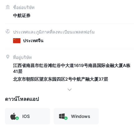
ชื่อย่อบริษัท
中航证券
ประเทศและภูมิภาคที่ลงทะเบียนแพลตฟอร์ม
ประเทศจีน
ที่อยู่บริษัท
江西省南昌市红谷滩红谷中大道1619号南昌国际金融大厦A栋
41层
北京市朝阳区望京东园四区2号中航产融大厦37层
ดาวน์โหลดแอป
IOS
Windows