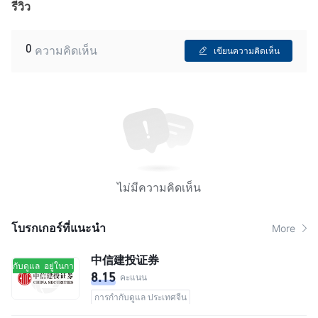
รีวิว
0
ความคิดเห็น
เขียนความคิดเห็น
ไม่มีความคิดเห็น
โบรกเกอร์ที่แนะนํา
More
中信建投证券
กำกับดูแล
อยู่ในการกำกับดูแล
8.15
คะแนน
การกำกับดูแล ประเทศจีน