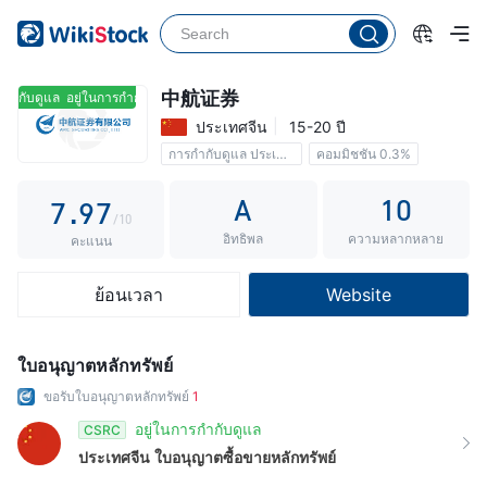
2
4
2
3
5
3
4
6
4
中航证券
กำกับดูแล
อยู่ในการกำกับดูแล
ประเทศจีน
15-20 ปี
5
7
5
การกำกับดูแล ประเทศจีน
คอมมิชชัน 0.3%
6
8
6
A
10
7
.
9
7
/10
อิทธิพล
ความหลากหลาย
8
8
คะแนน
9
9
ย้อนเวลา
Website
ใบอนุญาตหลักทรัพย์
ขอรับใบอนุญาตหลักทรัพย์
1
อยู่ในการกำกับดูแล
CSRC
ประเทศจีน
ใบอนุญาตซื้อขายหลักทรัพย์