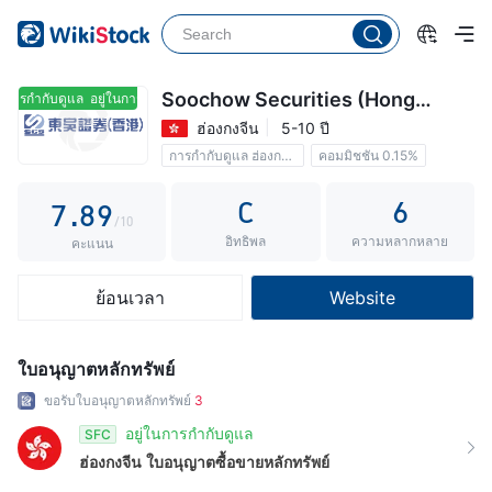
2
3
4
3
4
5
4
5
6
Soochow Securities (Hong
นการกำกับดูแล
อยู่ในการกำกับดูแล
Kong)
ฮ่องกงจีน
5-10 ปี
5
6
7
การกำกับดูแล ฮ่องกงจีน
คอมมิชชัน 0.15%
6
7
8
C
6
7
.
8
9
/10
อิทธิพล
ความหลากหลาย
8
9
คะแนน
9
ย้อนเวลา
Website
ใบอนุญาตหลักทรัพย์
ขอรับใบอนุญาตหลักทรัพย์
3
อยู่ในการกำกับดูแล
SFC
ฮ่องกงจีน
ใบอนุญาตซื้อขายหลักทรัพย์