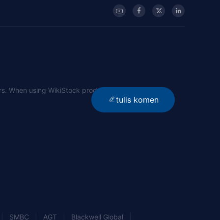
sers. When using WikiStock products, users should
tulis komen
|
|
|
|
SMBC
AGT
Blackwell Global