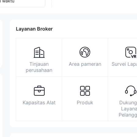
n waktu
Layanan Broker
Tinjauan
Area pameran
Survei La
perusahaan
Kapasitas Alat
Produk
Dukung
Layan
Pelang