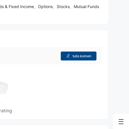
onds & Fixed Income、Options、Stocks、Mutual Funds
tulis komen
rating