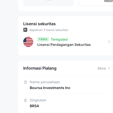
8
8
5
Mesi
9
9
6
7
Lisensi sekuritas
dapatkan
1
lisensi sekuritas
8
Teregulasi
FINRA
Lisensi Perdagangan Sekuritas
9
Informasi Pialang
More
Nama perusahaan
Boursa Investments Inc
Singkatan
BRSA