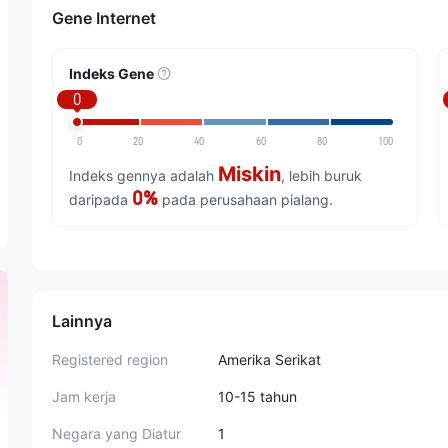
Gene Internet
Indeks Gene
0
0
20
40
60
80
100
Miskin
Indeks gennya adalah
, lebih buruk
0%
daripada
pada perusahaan pialang.
Lainnya
Registered region
Amerika Serikat
Jam kerja
10-15 tahun
Negara yang Diatur
1