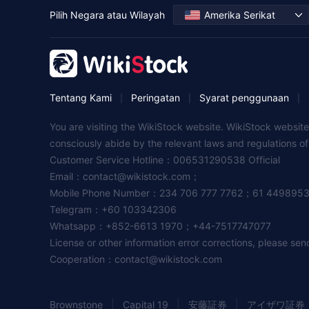
Pilih Negara atau Wilayah
Amerika Serikat
Tentang Kami
Peringatan
Syarat penggunaan
|
|
|
You are visiting the WikiStock website. WikiStock website
consciously abide by the relevant laws and regulations o
Customer Service Hotline：006531290538 Official
Email：
contact@wikistock.com
；
Mobile Phone Number：234 706 777 7762；61 449895
Telegram：+60 103342306
Whatsapp：+852-6613 1970；+44-7517747077
License or other information error corrections, please se
Cooperation：
contact@wikistock.com
|
|
|
Brownstone
Capital 19
安藤証券
アイザワ証券