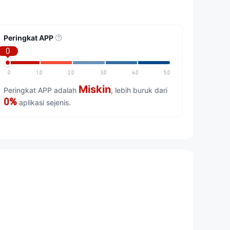
Peringkat APP
0
0
1.0
2.0
3.0
4.0
5.0
Miskin
Peringkat APP adalah
, lebih buruk dari
0%
aplikasi sejenis.