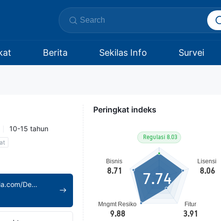
kat
Berita
Sekilas Info
Survei
Peringkat indeks
10-15 tahun
at
7.74
http://www.boursaia.com/Default.aspx