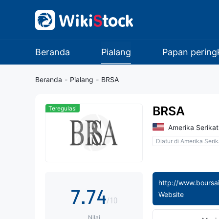
0
0
1
1
Beranda
Pialang
Papan pering
2
2
Beranda
-
Pialang
-
BRSA
3
3
0
BRSA
Teregulasi
4
4
1
Amerika Serikat
Diatur di Amerika Serik
5
5
2
6
6
3
7
.
7
4
Website
/10
Nilai