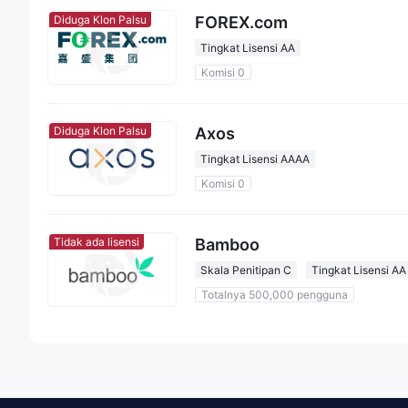
FOREX.com
Diduga Klon Palsu
Tingkat Lisensi AA
Komisi 0
Axos
Diduga Klon Palsu
Tingkat Lisensi AAAA
Komisi 0
Bamboo
Tidak ada lisensi
Skala Penitipan C
Tingkat Lisensi AA
Totalnya 500,000 pengguna