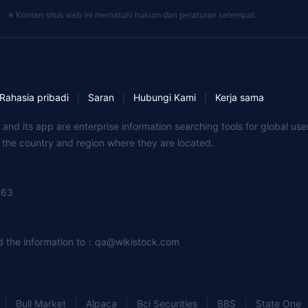
※ Konten situs web ini mematuhi hukum dan peraturan setempat.
Rahasia pribadi
Saran
Hubungi Kami
Kerja sama
|
|
|
 and its app are enterprise information searching tools for global u
f the country and region where they are located.
363
nd the information to：qa
@wikistock.com
|
|
|
|
|
Bull Market
Alpaca
Bci Securities
BBS
State One