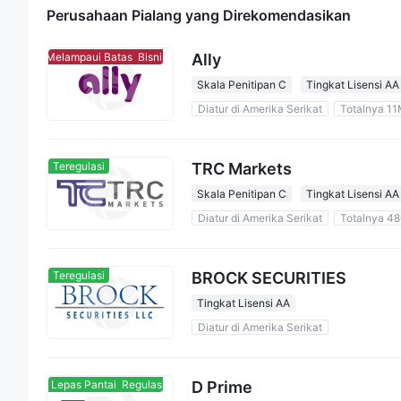
Perusahaan Pialang yang Direkomendasikan
Ally
Bisnis Melampaui Batas
Bisnis Melampaui Batas
Skala Penitipan C
Tingkat Lisensi AA
Diatur di Amerika Serikat
Totalnya 1
TRC Markets
Teregulasi
Skala Penitipan C
Tingkat Lisensi AA
Diatur di Amerika Serikat
Totalnya 4
BROCK SECURITIES
Teregulasi
Tingkat Lisensi AA
Diatur di Amerika Serikat
D Prime
egulasi Lepas Pantai
Regulasi Lepas Pantai