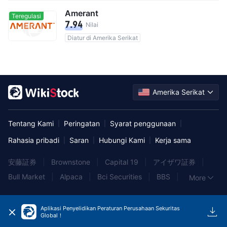
Amerant
Teregulasi
7.94
Nilai
Diatur di Amerika Serikat
Amerika Serikat
Tentang Kami
Peringatan
Syarat penggunaan
|
|
|
Rahasia pribadi
Saran
Hubungi Kami
Kerja sama
|
|
|
安藤証券
|
Brownstone
|
Capital 19
|
アイザワ証券
|
Bull Market
|
Alpaca
|
Bci Securities
|
BBS
|
More
State One
|
SMBC
|
AGT
|
Blackwell Global
|
SageTrader
|
TradeStation
|
Morgans
|
Aplikasi Penyelidikan Peraturan Perusahaan Sekuritas
Global！
Nissan Securities
|
FXTM
|