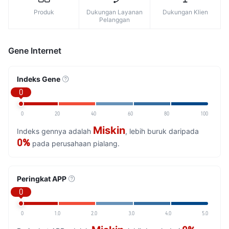
Produk
Dukungan Layanan
Dukungan Klien
Pelanggan
Gene Internet
Indeks Gene
0
0
20
40
60
80
100
Miskin
Indeks gennya adalah
, lebih buruk daripada
0%
pada perusahaan pialang.
Peringkat APP
0
0
1.0
2.0
3.0
4.0
5.0