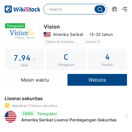
2
4
3
5
0
4
6
1
Teregulasi
Vision
Amerika Serikat
15-20 tahun
5
7
2
Diatur di Amerika Serikat
Komisi 0
6
8
3
C
4
7
.
9
4
/10
Pengaruh
Produk
8
5
Nilai
9
6
Mesin waktu
Website
7
8
Lisensi sekuritas
9
dapatkan
1
lisensi sekuritas
Teregulasi
FINRA
Amerika Serikat
Lisensi Perdagangan Sekuritas