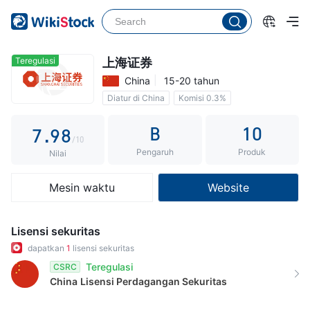
2
4
3
3
5
4
4
6
5
Teregulasi
上海证券
China
15-20 tahun
5
7
6
Diatur di China
Komisi 0.3%
6
8
7
B
10
7
.
9
8
/10
Pengaruh
Produk
8
9
Nilai
9
Mesin waktu
Website
Lisensi sekuritas
dapatkan
1
lisensi sekuritas
Teregulasi
CSRC
China
Lisensi Perdagangan Sekuritas