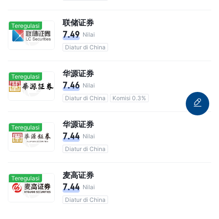
联储证券
Teregulasi
7.49
Nilai
Diatur di China
华源证券
Teregulasi
7.46
Nilai
Diatur di China
Komisi 0.3%
华源证券
Teregulasi
7.44
Nilai
Diatur di China
麦高证券
Teregulasi
7.44
Nilai
Diatur di China