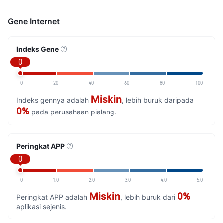
Gene Internet
Indeks Gene
0
0
20
40
60
80
100
Miskin
Indeks gennya adalah
, lebih buruk daripada
0%
pada perusahaan pialang.
Peringkat APP
0
0
1.0
2.0
3.0
4.0
5.0
Miskin
0%
Peringkat APP adalah
, lebih buruk dari
aplikasi sejenis.