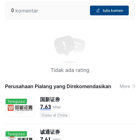
0
komentar
tulis komen
Tidak ada rating
Perusahaan Pialang yang Direkomendasikan
More
国新证券
Teregulasi
7.63
Nilai
Diatur di China
诚通证券
Teregulasi
7.61
Nilai