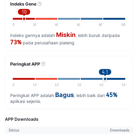
Indeks Gene
10
0
20
40
60
80
100
Miskin
Indeks gennya adalah
, lebih buruk daripada
73%
pada perusahaan pialang.
Peringkat APP
4.1
0
1.0
2.0
3.0
4.0
5.0
Bagus
45%
Peringkat APP adalah
, lebih baik dari
aplikasi sejenis.
APP Downloads
Siklus
Downloads