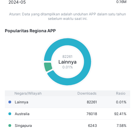
2024-05
0.16M
Aturan: Data yang ditampilkan adalah unduhan APP dalam satu tahun
sebelum waktu saat ini.
Popularitas Regiona APP
82261
Lainnya
0.01%
Negara/Wilayah
Downloads
Rasio
Lainnya
82261
0.01%
Australia
76018
92.41%
Singapura
6243
7.58%