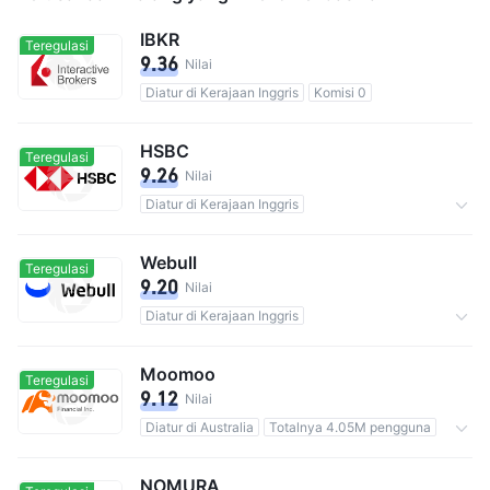
IBKR
Teregulasi
9.36
Nilai
Diatur di Kerajaan Inggris
Komisi 0
HSBC
Teregulasi
9.26
Nilai
Diatur di Kerajaan Inggris
Totalnya 39M pengguna
Komisi 0.01%
Webull
Teregulasi
9.20
Nilai
Diatur di Kerajaan Inggris
Aset Pemeliharaan$28B
Komisi 0
Moomoo
Teregulasi
9.12
Nilai
Diatur di Australia
Totalnya 4.05M pengguna
Komisi 0
NOMURA