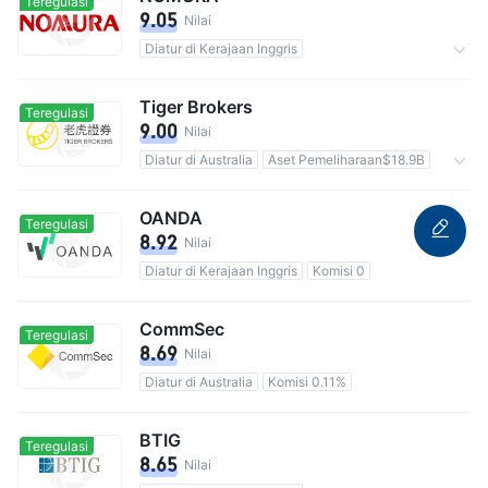
Teregulasi
9.05
Nilai
Diatur di Kerajaan Inggris
Totalnya 5.35M pengguna
Komisi 0.11%
Tiger Brokers
Teregulasi
9.00
Nilai
Diatur di Australia
Aset Pemeliharaan$18.9B
Komisi 0
OANDA
Teregulasi
8.92
Nilai
Diatur di Kerajaan Inggris
Komisi 0
CommSec
Teregulasi
8.69
Nilai
Diatur di Australia
Komisi 0.11%
BTIG
Teregulasi
8.65
Nilai