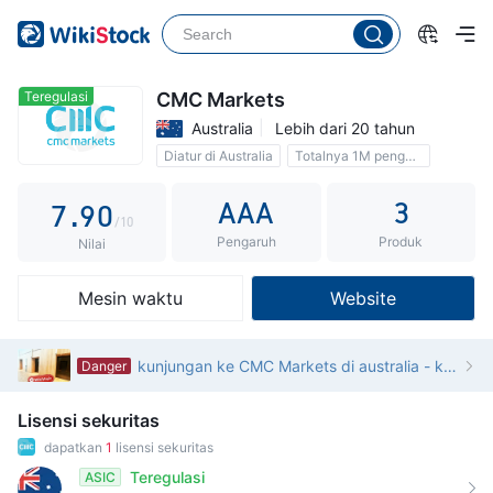
2
4
3
5
4
6
Teregulasi
CMC Markets
Australia
Lebih dari 20 tahun
5
7
Diatur di Australia
Totalnya 1M pengguna
6
8
Komisi 0
AAA
3
7
.
9
0
/10
Pengaruh
Produk
8
1
Nilai
9
2
Mesin waktu
Website
3
4
kunjungan ke CMC Markets di australia - kantor belum dikonfirmasi
Danger
5
Lisensi sekuritas
6
dapatkan
1
lisensi sekuritas
7
Teregulasi
ASIC