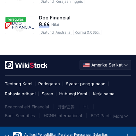
Diatur di Kerajaan Inggris
Doo Financial
Teregulasi
8.64
Nilai
Diatur di Australia
Komisi 0.065%
Amerika Serikat
Tentang Kami
Peringatan
Syarat penggunaan
|
|
|
Rahasia pribadi
Saran
Hubungi Kami
Kerja sama
|
|
|
Beaconsfield Financial
|
开源证券
|
HL
|
Buell Securities
|
HGNH International
|
BTG Pactual
|
More
Hang Seng Bank
|
B.B. Graham & Co
|
Hantec
|
Wocom
|
Aegis Capital Corporation
|
Alliant Securities
|
Aplikasi Penyelidikan Peraturan Perusahaan Sekuritas