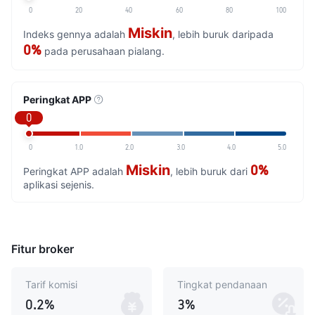
0
20
40
60
80
100
Miskin
Indeks gennya adalah
, lebih buruk daripada
0%
pada perusahaan pialang.
Peringkat APP
0
0
1.0
2.0
3.0
4.0
5.0
Miskin
0%
Peringkat APP adalah
, lebih buruk dari
aplikasi sejenis.
Fitur broker
Tarif komisi
Tingkat pendanaan
0.2%
3%