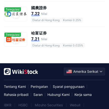
國農證券
Teregulasi
7.22
Nilai
Diatur di Hong Kong
Komisi 0.25%
哈富证券
Teregulasi
7.21
Nilai
Diatur di Hong Kong
Komisi 0.025%
Amerika Serikat
Tentang Kami
Peringatan
Syarat penggunaan
|
|
|
Rahasia pribadi
Saran
Hubungi Kami
Kerja sama
|
|
|
IBKR
|
HSBC
|
Mizuho Securities
|
Webull
|