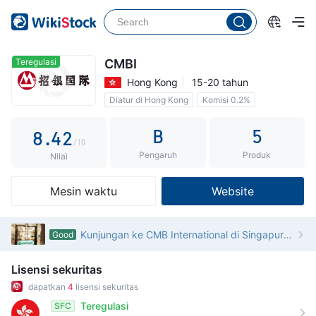
3
4
0
5
1
Teregulasi
CMBI
Hong Kong
15-20 tahun
6
2
0
Diatur di Hong Kong
Komisi 0.2%
7
3
1
B
5
8
.
4
2
/10
Pengaruh
Produk
9
5
3
Nilai
6
4
Mesin waktu
Website
7
5
8
6
Kunjungan ke CMB International di Singapura - Kantor Ditemukan
Good
9
7
Lisensi sekuritas
8
dapatkan
4
lisensi sekuritas
9
Teregulasi
SFC