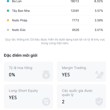
Ba Lan
18013
8.30%
Tây Ban Nha
12081
5.57%
Nước Pháp
7773
3.59%
Nước Đức
6526
3.01%
Quy tắc thống kê: Dữ liệu được hiển thị dưới dạng lượt tải và tỷ lệ khu vực
trong vòng một năm.
Đặc điểm môi giới
Tỷ lệ hoa hồng
Margin Trading
0%
YES
Long-Short Equity
Các quốc gia được
quản lý
YES
2