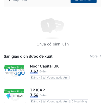
Chưa có bình luận
Sàn giao dịch được đề xuất
More
Noor Capital UK
Có giám sát quản lý
Có giám sát quản lý
7.57
Điểm
Đăng ký tại Vương quốc Anh
TP ICAP
Có giám sát quản lý
Có giám sát quản lý
7.56
Điểm
Đăng ký tại Vương quốc Anh
0 Hoa hồng