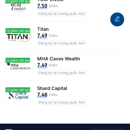
Có giám sát quản lý
Có giám sát quản lý
7.50
Điểm
Đăng ký tại Vương quốc Anh
Titan
Có giám sát quản lý
Có giám sát quản lý
7.49
Điểm
Đăng ký tại Vương quốc Anh
MHA Caves Wealth
Có giám sát quản lý
Có giám sát quản lý
7.49
Điểm
Đăng ký tại Vương quốc Anh
Shard Capital
Có giám sát quản lý
Có giám sát quản lý
7.48
Điểm
Đăng ký tại Vương quốc Anh