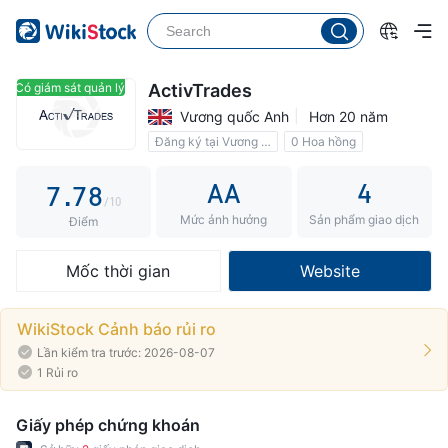
2
2
3
3
3
4
4
4
5
Có giám sát quản lý
Có giám sát quản lý
ActivTrades
Vương quốc Anh
Hơn 20 năm
5
5
6
Đăng ký tại Vương quốc Anh
0 Hoa hồng
6
6
7
AA
4
7
.
7
8
/10
Mức ảnh hưởng
Sản phẩm giao dịch
8
8
9
Điểm
9
9
Mốc thời gian
Website
WikiStock Cảnh báo rủi ro
Lần kiểm tra trước: 2026-08-07
1 Rủi ro
Giấy phép chứng khoán