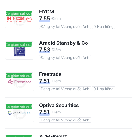
HYCM
Có giám sát quản lý
Có giám sát quản lý
7.55
Điểm
Đăng ký tại Vương quốc Anh
0 Hoa hồng
Arnold Stansby & Co
Có giám sát quản lý
Có giám sát quản lý
7.53
Điểm
Đăng ký tại Vương quốc Anh
Freetrade
Có giám sát quản lý
Có giám sát quản lý
7.51
Điểm
Đăng ký tại Vương quốc Anh
0 Hoa hồng
Optiva Securities
Có giám sát quản lý
Có giám sát quản lý
7.51
Điểm
Đăng ký tại Vương quốc Anh
YCM-Invest