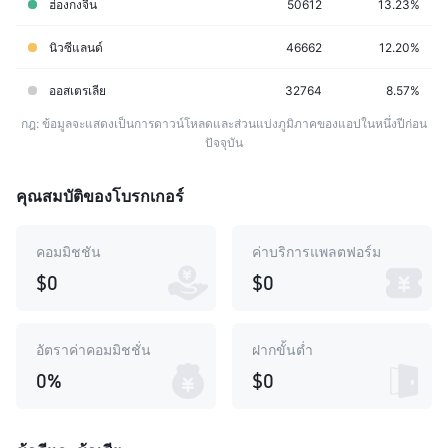
ฮ่องกงจีน
50612
13.23%
นิวซีแลนด์
46662
12.20%
ออสเตรเลีย
32764
8.57%
กฎ: ข้อมูลจะแสดงเป็นการดาวน์โหลดและส่วนแบ่งภูมิภาคของแอปในหนึ่งปีก่อน
ปัจจุบัน
คุณสมบัติของโบรกเกอร์
คอมมิชชัน
ค่าบริการแพลตฟอร์ม
$0
$0
อัตราค่าคอมมิชชั่น
ฝากขั้นต่ำ
0%
$0