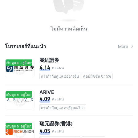
ไม่มีความคิดเห็น
โบรกเกอร์ที่แนะนํา
More
團結證券
รกำกับดูแล
อยู่ในการกำกับดูแล
4.14
คะแนน
การกำกับดูแล ฮ่องกงจีน
คอมมิชชัน 0.15%
ARIVE
รกำกับดูแล
อยู่ในการกำกับดูแล
4.09
คะแนน
การกำกับดูแล สหรัฐอเมริกา
瑞元證券(香港)
รกำกับดูแล
อยู่ในการกำกับดูแล
4.05
คะแนน