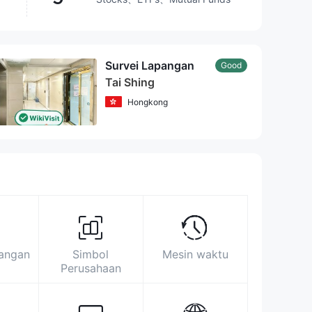
Melampaui
27.08%
broker
Survei Lapangan
Good
Tai Shing
Area pameran
Statistik Pencarian
Periklanan
Indeks Media Sosial
Hongkong
http://www.taishinghk.com/en/
Room 801-4 Haleson Bldg. 1 Jubilee St.
Central, Hong Kong
pangan
Simbol
Mesin waktu
Perusahaan