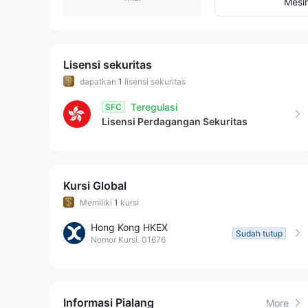
8
2
9
Mesi
9
3
4
Lisensi sekuritas
dapatkan
1
lisensi sekuritas
5
Teregulasi
SFC
Lisensi Perdagangan Sekuritas
6
7
Kursi Global
8
Memiliki
1
kursi
9
Hong Kong HKEX
Sudah tutup
Nomor Kursi. 01676
Informasi Pialang
More