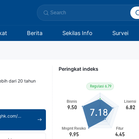
kat
Berita
Sekilas Info
Survei
Peringkat indeks
ebih dari 20 tahun
7.18
http://www.taishinghk.com/en/