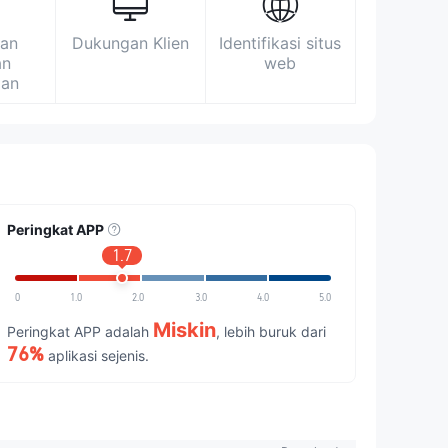
an
Dukungan Klien
Identifikasi situs
an
web
gan
Peringkat APP
1.7
0
1.0
2.0
3.0
4.0
5.0
Miskin
Peringkat APP adalah
, lebih buruk dari
76%
aplikasi sejenis.