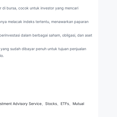
r di bursa, cocok untuk investor yang mencari
sanya melacak indeks tertentu, menawarkan paparan
i berinvestasi dalam berbagai saham, obligasi, dan aset
 yang sudah dibayar penuh untuk tujuan penjualan
io.
estasi dan rekomendasi yang dipersonalisasi dari
gan individu.
i jenis akun untuk memenuhi kebutuhan klien yang
ikan fleksibilitas untuk bertransaksi dan berinvestasi
 dan Bersama
untuk investasi pribadi dan bersama,
nvestment Advisory Service、Stocks、ETFs、Mutual
 Proses pembukaan akun disederhanakan untuk
semua klien.