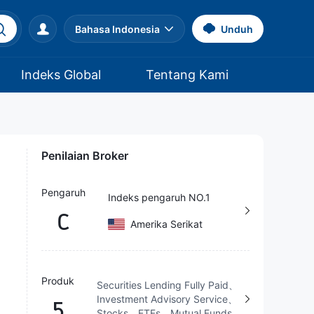
Bahasa Indonesia
Unduh
Indeks Global
Tentang Kami
Penilaian Broker
Pengaruh
Indeks pengaruh NO.1
C
Amerika Serikat
Produk
Securities Lending Fully Paid、
Investment Advisory Service、
5
Stocks、ETFs、Mutual Funds