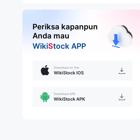
Periksa kapanpun
Anda mau
Wiki
S
tock APP
Download on the
WikiStock IOS
Download APK
WikiStock APK