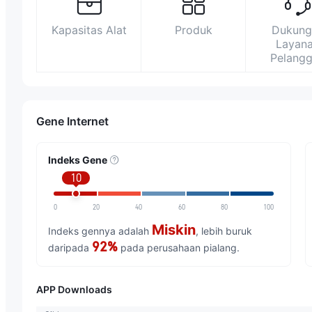
Kapasitas Alat
Produk
Dukung
Layan
Pelang
Gene Internet
Indeks Gene
10
0
20
40
60
80
100
Miskin
Indeks gennya adalah
, lebih buruk
92%
daripada
pada perusahaan pialang.
APP Downloads