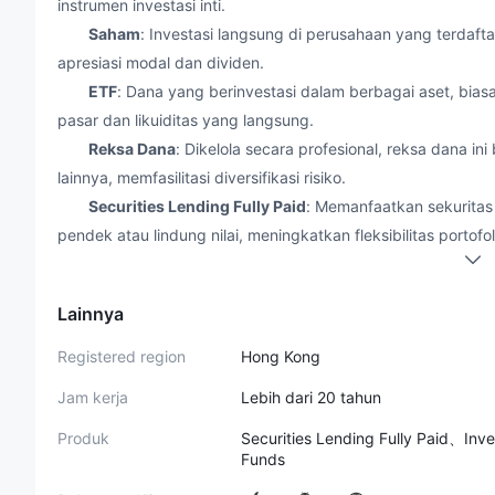
instrumen investasi inti.
Saham
: Investasi langsung di perusahaan yang terdafta
apresiasi modal dan dividen.
ETF
: Dana yang berinvestasi dalam berbagai aset, bia
pasar dan likuiditas yang langsung.
Reksa Dana
: Dikelola secara profesional, reksa dana in
lainnya, memfasilitasi diversifikasi risiko.
Securities Lending Fully Paid
: Memanfaatkan sekuritas
pendek atau lindung nilai, meningkatkan fleksibilitas portofol
Layanan Penasehatan Investasi
: Menerima strategi inv
penasihat berpengalaman, disesuaikan dengan tujuan keuan
Lainnya
Akun Tai Shing
Registered region
Hong Kong
Tai Shing Stock Investment Co. Ltd. menawarkan berbaga
berbeda. Ini termasuk
Akun Tunai dan Margin
, yang member
Jam kerja
Lebih dari 20 tahun
dengan leverage. Mereka juga menawarkan
Akun Individu
Produk
Securities Lending Fully Paid、I
serta
Akun Korporat
yang dirancang untuk entitas bisnis.
Funds
memberikan dukungan yang efisien dan komprehensif bagi 