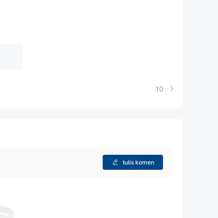
untuk Layanan Terkait Perdagangan, Penanganan
rmasi:
untuk rincian.
10
gian dari itu).
per perdagangan.
 per perdagangan.
er perdagangan.
akan oleh HKEx. Selain itu, biaya penanganan
tulis komen
ya penanganan HK$14,30 per pesanan untuk
n
 transaksi (Minimum: HK$10,00 untuk setiap