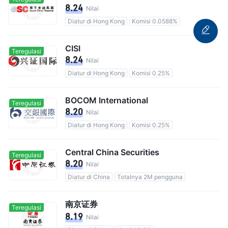
8.24
Nilai
Diatur di Hong Kong
Komisi 0.0588%
CISI
Teregulasi
8.24
Nilai
Diatur di Hong Kong
Komisi 0.25%
BOCOM International
Teregulasi
8.20
Nilai
Diatur di Hong Kong
Komisi 0.25%
Central China Securities
Teregulasi
8.20
Nilai
Diatur di China
Totalnya 2M pengguna
南京证券
Teregulasi
8.19
Nilai