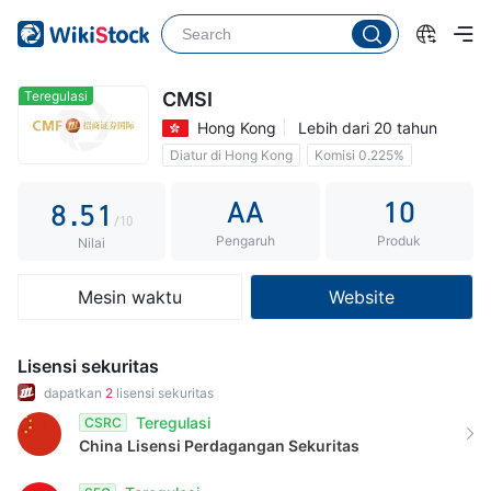
3
0
4
1
5
2
Teregulasi
CMSI
Hong Kong
Lebih dari 20 tahun
6
3
Diatur di Hong Kong
Komisi 0.225%
7
4
0
AA
10
8
.
5
1
/10
Pengaruh
Produk
9
6
2
Nilai
7
3
Mesin waktu
Website
8
4
9
5
Lisensi sekuritas
6
dapatkan
2
lisensi sekuritas
Teregulasi
CSRC
7
China
Lisensi Perdagangan Sekuritas
8