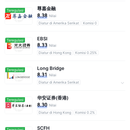
尊嘉金融
Teregulasi
8.38
Nilai
Diatur di Amerika Serikat
Komisi 0
EBSI
Teregulasi
8.33
Nilai
Diatur di Hong Kong
Komisi 0.25%
Long Bridge
Teregulasi
8.31
Nilai
Diatur di Amerika Serikat
Totalnya 300,000 pengguna
Komisi 0
华安证券(香港)
Teregulasi
8.30
Nilai
Diatur di Hong Kong
Komisi 0.2%
SCFH
Teregulasi