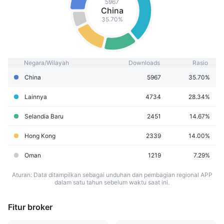
5967
China
35.70%
Negara/Wilayah
Downloads
Rasio
China
5967
35.70%
Lainnya
4734
28.34%
Selandia Baru
2451
14.67%
Hong Kong
2339
14.00%
Oman
1219
7.29%
Aturan: Data ditampilkan sebagai unduhan dan pembagian regional APP
dalam satu tahun sebelum waktu saat ini.
Fitur broker