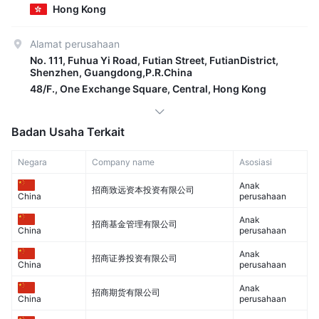
Hong Kong
Alamat perusahaan
No. 111, Fuhua Yi Road, Futian Street, FutianDistrict,
Shenzhen, Guangdong,P.R.China
48/F., One Exchange Square, Central, Hong Kong
Badan Usaha Terkait
Negara
Company name
Asosiasi
Anak
招商致远资本投资有限公司
perusahaan
China
Anak
招商基金管理有限公司
perusahaan
China
Anak
招商证券投资有限公司
perusahaan
China
Anak
招商期货有限公司
perusahaan
China