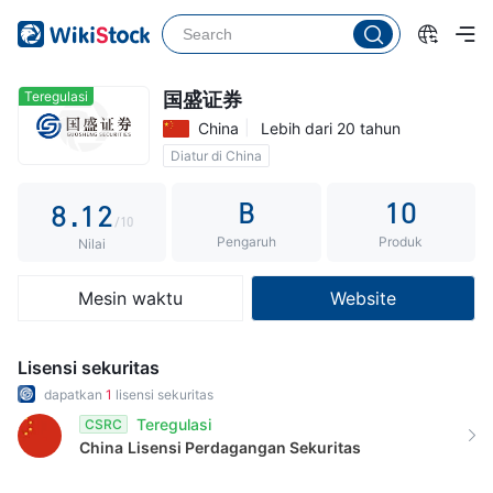
3
4
5
Teregulasi
国盛证券
China
Lebih dari 20 tahun
6
0
Diatur di China
7
0
1
B
10
8
.
1
2
/10
Pengaruh
Produk
9
2
3
Nilai
3
4
Mesin waktu
Website
4
5
5
6
Lisensi sekuritas
6
7
dapatkan
1
lisensi sekuritas
Teregulasi
CSRC
7
8
China
Lisensi Perdagangan Sekuritas
8
9