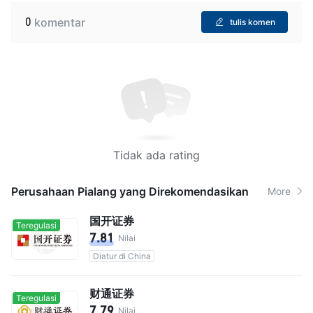
0
komentar
tulis komen
Tidak ada rating
Perusahaan Pialang yang Direkomendasikan
More
国开证券
Teregulasi
7.81
Nilai
Diatur di China
财通证券
Teregulasi
7.79
Nilai