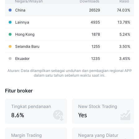
Negara/Wilayah
Downloads
Rasio
China
26529
74.03%
Lainnya
4935
13.78%
Hong Kong
1878
5.24%
Selandia Baru
1255
3.50%
Ekuador
1235
3.45%
Aturan: Data ditampilkan sebagai unduhan dan pembagian regional APP
dalam satu tahun sebelum waktu saat ini.
Fitur broker
Tingkat pendanaan
New Stock Trading
8.6%
Yes
Margin Trading
Negara yang Diatur