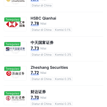
Diatur di China
HSBC Qianhai
Teregulasi
7.78
Nilai
Diatur di China
Komisi 0.1%
中天国富证券
Teregulasi
7.73
Nilai
Diatur di China
Komisi 0.3%
Zheshang Securities
Teregulasi
7.72
Nilai
Diatur di China
Komisi 0.3%
财达证券
Teregulasi
7.70
Nilai
Diatur di China
Komisi 0.3%