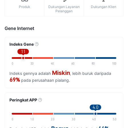
Produk
Dukungan Layanan
Dukungan Klien
Pelanggan
Gene Internet
Indeks Gene
11
0
20
40
60
80
100
Miskin
Indeks gennya adalah
, lebih buruk daripada
69%
pada perusahaan pialang.
Peringkat APP
4.0
0
1.0
2.0
3.0
4.0
5.0