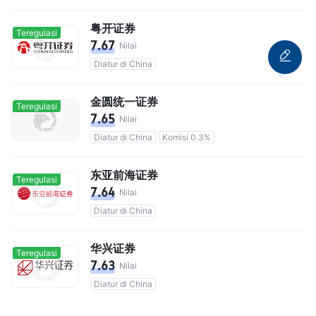
粤开证券
Teregulasi
7.67
Nilai
Diatur di China
金圆统一证券
Teregulasi
7.65
Nilai
Diatur di China
Komisi 0.3%
东亚前海证券
Teregulasi
7.64
Nilai
Diatur di China
华兴证券
Teregulasi
7.63
Nilai
Diatur di China