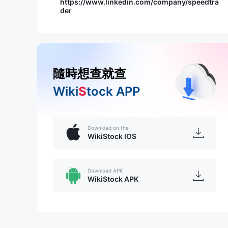
https://www.linkedin.com/company/speedtra
der
隨時想查就查
Wiki
S
tock APP
Download on the
WikiStock IOS
Download APK
WikiStock APK