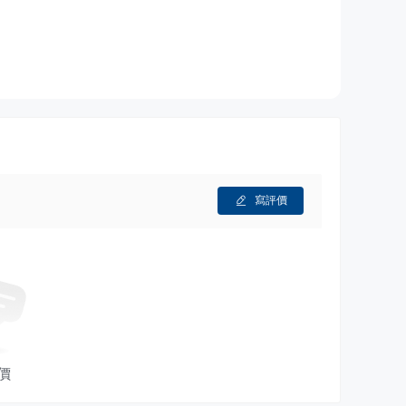
從上午8點至下午4點30分
，確保交易者及時獲得協助和
勢在於遵守金融監管法規和多樣化的資產提供，使其成為尋求
、Mac、Windows和Web等多個平台上的可用性確保了用
資現金和保證金利率的缺乏指定利率。SpeedTrader
活性。
寫評價
美國金融業監管局（FINRA）註冊的經紀商。它還是證券投
可達$500,000，其中包括現金$250,000。此外，
，使用托管銀行，並定期接受審計，以保護客戶的資金。
它的費用結構較為複雜，且未指定未投資現金的利率和保證金
價
於初學者在投入真實資金之前學習和熟悉交易是有益的。