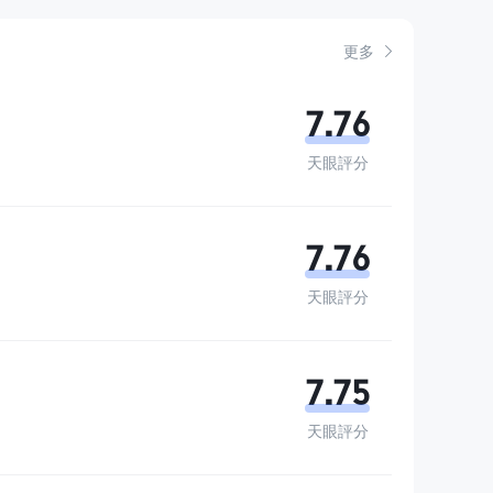
 登記並成為 SIPC 的成員，這提供了一定程度的保證，確保
更多
重交易靈活性並在各種設備上提供平台。對於長期投資或退休
7.76
的個人。
天眼評分
評估，並可能會有所變動。此外，網上交易涉及重大風險，可
重要。
7.76
天眼評分
7.75
天眼評分