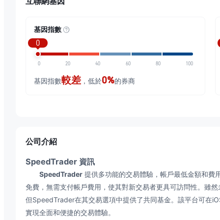
互聯網基因
基因指數
0
0
20
40
60
80
100
較差
0%
基因指數
，低於
的券商
公司介紹
SpeedTrader 資訊
SpeedTrader
提供多功能的交易體驗，帳戶最低金額和費
免費，無需支付帳戶費用，使其對新交易者更具可訪問性。雖然
但SpeedTrader在其交易選項中提供了共同基金。該平台可在i
實現全面和便捷的交易體驗。