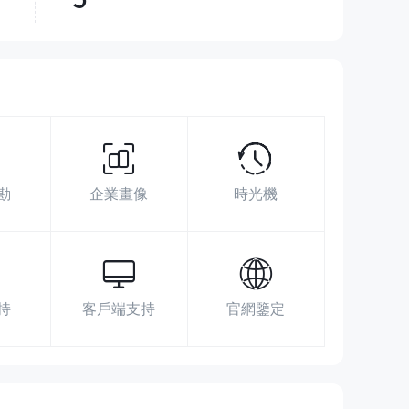
超越了
45.14%
交易商
展業區域
搜索數據
廣告投放
社媒指數
https://speedtrader.com/
勘
企業畫像
時光機
2875 Route 35 Suite 5C-2 Katonah, NY
10536
https://www.facebook.com/speedtrader/
https://twitter.com/speedtraders
持
客戶端支持
官網鑒定
https://www.linkedin.com/company/speedtrader