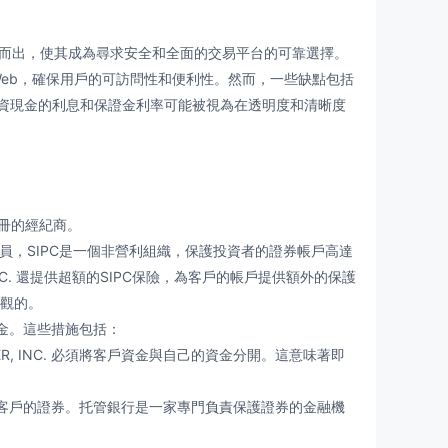
脫穎而出，使其成為尋求安全和全面的交易平台的可靠選擇。
ws和Web，確保用戶的可訪問性和便利性。然而，一些缺點包括
資現金的利息和保證金利率可能被視為在透明度和清晰度
冊的經紀商。
）的成員，SIPC是一個非營利組織，保護投資者的證券帳戶高達
R, INC. 還提供超額的SIPC保險，為客戶的帳戶提供額外的保護
可觀的。
的資金。這些措施包括：
ER, INC. 必須將客戶資金與自己的資金分開。這意味著即
銀行來持有客戶的證券。托管銀行是一家專門負責保護證券的金融機