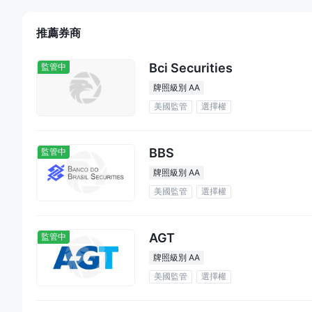
是的，SpeedTrader 是一家合法的經紀商，已在 FINRA
其合法性和遵守金融行業的監管標準。
推薦券商
SpeedTrader 適合投資/退休嗎？
SpeedTrader 更適合活躍的交易者和投資者，因為它注
Bci Securities
監管中
計劃來說，它可能不是最佳選擇，因為它主要面向經常進行交易
牌照級別 AA
美國監管
選擇權
風險警告
所提供的信息基於 WikiStock 對經紀商網站數據的專業
能導致投資資金的全部損失，因此在參與之前了解相關風險至關
BBS
監管中
牌照級別 AA
美國監管
選擇權
AGT
監管中
牌照級別 AA
美國監管
選擇權