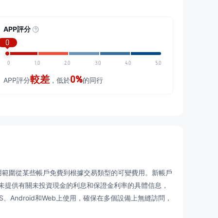
APP評分
0
0
1.0
2.0
3.0
4.0
5.0
較差
0%
APP評分
，低於
的同行
用範圍從某些帳戶免費到根據交易類型的可變費用。新帳戶
未提供有關未投資現金的利息和保證金利率的具體信息，
OS、Android和Web上使用，確保在多個設備上無縫訪問，