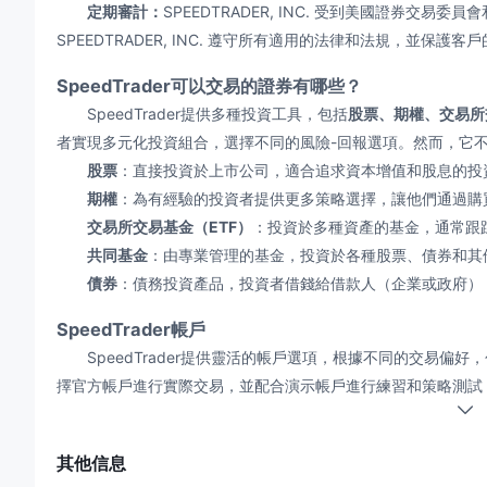
定期審計：
SPEEDTRADER, INC. 受到美國證券交
SPEEDTRADER, INC. 遵守所有適用的法律和法規，並保護客
SpeedTrader可以交易的證券有哪些？
SpeedTrader提供多種投資工具，包括
股票、期權、交易所
者實現多元化投資組合，選擇不同的風險-回報選項。然而，它
股票
：直接投資於上市公司，適合追求資本增值和股息的投
期權
：為有經驗的投資者提供更多策略選擇，讓他們通過購
交易所交易基金（ETF）
：投資於多種資產的基金，通常跟
共同基金
：由專業管理的基金，投資於各種股票、債券和其
債券
：債務投資產品，投資者借錢給借款人（企業或政府）
SpeedTrader帳戶
SpeedTrader提供靈活的帳戶選項，根據不同的交易偏
擇官方帳戶進行實際交易，並配合演示帳戶進行練習和策略測試
SpeedTrader
費用評論
股票和ETF
其他信息