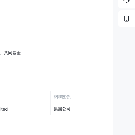
每股最低價格為$0.0009，適用於每月交易2500萬股或更
00萬股的交易者。最低訂單費為$0，最大訂單大小為100
不同的合約交易每月。每月交易25,000個合約或以上的最
為每個合約$0.35。最低訂單費為$1。
票、共同基金
尖端和直觀的交易平台。它提供全面的交易體驗，可在
程式外，SpeedTrader還提供各種不同設備和操作系
ndows
設計的應用程式。這種多樣性確保了所有用戶，無
關聯關係
的
視頻教程
，旨在提高交易能力。這些教程涵蓋了各種主
集團公司
ited
供有價值的見解和實用指南。
戶支援，包括
免費電話號碼、主要電話號碼、電子郵件和即