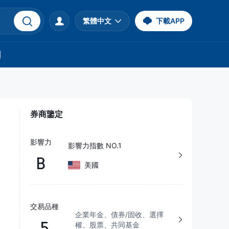
繁體中文
下載APP
們
券商鑒定
影響力
影響力指數 NO.1
B
美國
交易品種
企業年金、債券/固收、選擇
5
權、股票、共同基金