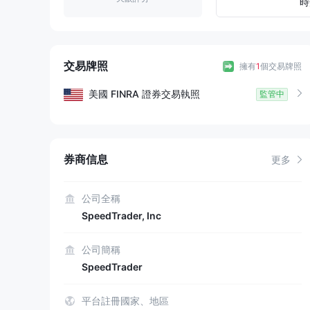
9
1
3
時
2
4
3
5
交易牌照
擁有
1
個交易牌照
4
6
美國
FINRA
證券交易執照
監管中
5
7
6
8
券商信息
更多
7
9
公司全稱
SpeedTrader, Inc
8
公司簡稱
9
SpeedTrader
平台註冊國家、地區