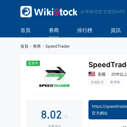
0
全球券商監管查詢APP
1
2
首頁
券商
排行榜
資訊
3
首頁
-
券商
-
SpeedTrader
4
SpeedTrad
監管中
5
美國
20年以
美國監管
選擇權
6
0
7
1
https://speedtrade
8
.
0
2
官方網址
/10
天眼評分