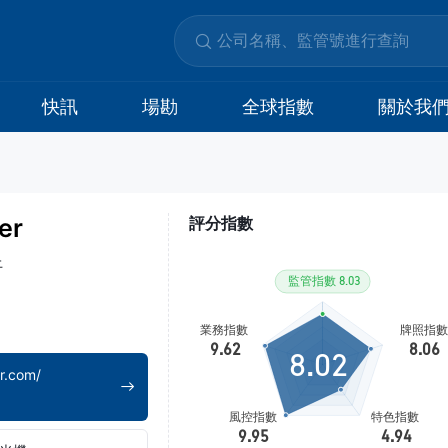
快訊
場勘
全球指數
關於我
er
評分指數
上
8.02
r.com/