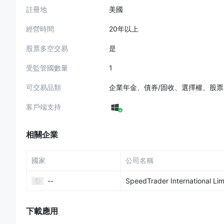
SpeedTrader的股票和ETF費用根據每月交易的股數分層。
註冊地
美國
多的交易者。每股最高價格為$0.0025，適用於每月交易少於1
萬股。
經營時間
20年以上
期權
股票多空交易
是
SpeedTrader 提供具競爭力的期權費用，其結構分為數量
低費用為每個合約$0.25。每月交易少於1,000個合約的最高費用
受監管國數量
1
SpeedTrader
App Review
可交易品類
企業年金、債券/固收、選擇權、股
SpeedTrader的手機應用程式
是一個專為在外交易者設計的
客戶端支持
iOS
和
Android
設備上使用，隨時隨地輕鬆訪問市場。除了手機應用
統的平台和工具，包括
Web Trading
平台，以及專為
Mac
和
Wi
相關企業
論其首選設備如何，都可以無縫訪問交易服務。
研究和教育
國家
公司名稱
SpeedTrader 提供一套強大的研究和教育資源，包括全面
--
SpeedTrader International Lim
題，從平台導航到高級交易策略，為初學者和有經驗的交易者提
客戶服務
下載應用
SpeedTrader 通過多個渠道提供反應迅速和易於接觸的客