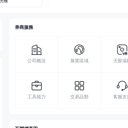
光機
券商服務
公司概況
展業區域
天眼場
工具能力
交易品類
客服支