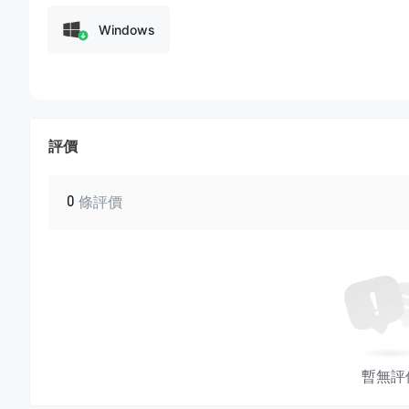
時聊天
。他們的支援團隊週一至週四從
上午8點至下午5點，週五
Windows
解決方案。
結論
SpeedTrader 提供全面而多功能的交易平台，其主要優
安全和全面的交易體驗的交易者的理想選擇。其在iOS、Android
評價
戶的便利和方便。然而，潛在投資者應注意複雜的費用結構以及未投
非常適合活躍的交易者和投資者，他們重視交易選擇和平台的靈
0
條評價
常見問題
SpeedTrader 是否安全可靠進行交易？
SpeedTrader 被認為是安全可靠的交易平台，因為它是在
資者保護公司（SIPC）的成員，為投資者的證券帳戶提供保護，最高
SpeedTrader 采取了措施，如將客戶資金與公司資金分開
SpeedTrader 是否適合初學者使用？
SpeedTrader 對於初學者來說可能會有一些挑戰，因為
暫無評
利率。然而，它提供了模擬帳戶供初學者練習和測試策略，這對
SpeedTrader 是否合法？