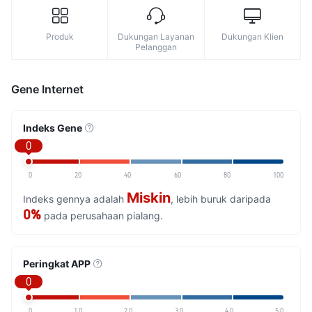
Produk
Dukungan Layanan
Dukungan Klien
Pelanggan
Gene Internet
Indeks Gene
0
0
20
40
60
80
100
Miskin
Indeks gennya adalah
, lebih buruk daripada
0%
pada perusahaan pialang.
Peringkat APP
0
0
1.0
2.0
3.0
4.0
5.0