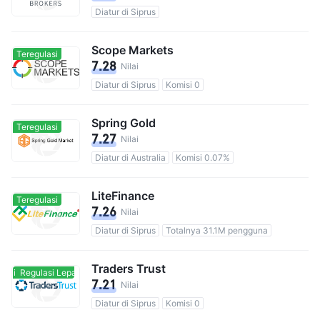
Diatur di Siprus
Scope Markets
Teregulasi
7.28
Nilai
Diatur di Siprus
Komisi 0
Spring Gold
Teregulasi
7.27
Nilai
Diatur di Australia
Komisi 0.07%
LiteFinance
Teregulasi
7.26
Nilai
Diatur di Siprus
Totalnya 31.1M pengguna
Traders Trust
Regulasi Lepas Pantai
Regulasi Lepas Pantai
7.21
Nilai
Diatur di Siprus
Komisi 0