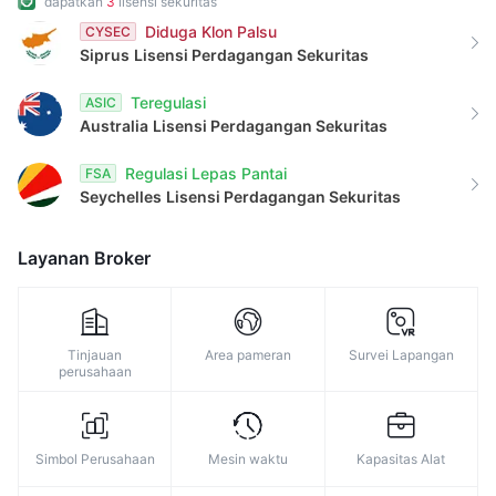
dapatkan
3
lisensi sekuritas
9
Diduga Klon Palsu
CYSEC
Siprus
Lisensi Perdagangan Sekuritas
Teregulasi
ASIC
Australia
Lisensi Perdagangan Sekuritas
Regulasi Lepas Pantai
FSA
Seychelles
Lisensi Perdagangan Sekuritas
Layanan Broker
Tinjauan
Area pameran
Survei Lapangan
perusahaan
Simbol Perusahaan
Mesin waktu
Kapasitas Alat