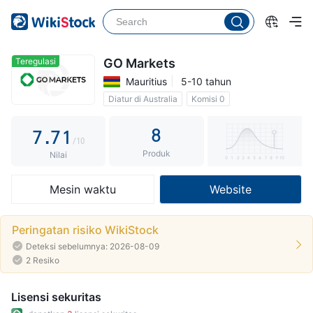
2
2
3
3
4
4
Teregulasi
GO Markets
Mauritius
5-10 tahun
5
5
Diatur di Australia
Komisi 0
6
6
0
8
7
.
7
1
/10
Produk
8
8
2
Nilai
9
9
3
Mesin waktu
Website
4
5
Peringatan risiko WikiStock
Deteksi sebelumnya: 2026-08-09
6
2 Resiko
7
Lisensi sekuritas
8