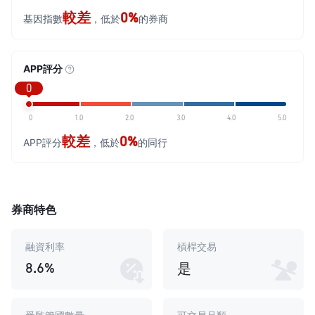
較差
0%
基因指數
，低於
的券商
APP評分
0
0
1.0
2.0
3.0
4.0
5.0
較差
0%
APP評分
，低於
的同行
券商特色
融資利率
槓桿交易
8.6%
是