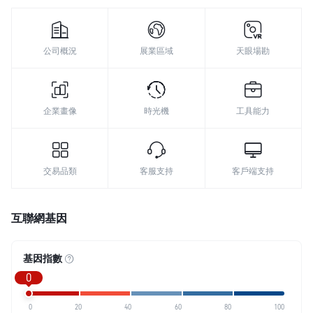
8
9
公司概況
展業區域
天眼場勘
企業畫像
時光機
工具能力
交易品類
客服支持
客戶端支持
互聯網基因
基因指數
0
0
20
40
60
80
100