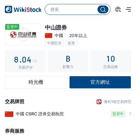
3
4
0
5
1
監管中
中山證券
中國
20年以上
6
2
中國監管
股票
7
3
B
10
8
.
0
4
/10
影響力
交易品種
9
1
5
天眼評分
2
6
時光機
官方網址
3
7
4
8
交易牌照
擁有
1
個交易牌照
5
9
中國
CSRC
證券交易執照
監管中
6
7
券商服務