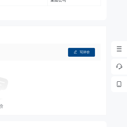
写评价
价