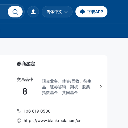
简体中文
下载APP
们
券商鉴定
交易品种
现金业务、债券/固收、衍生
品、证券咨询、期权、股票、
8
指数基金、共同基金
106 619 0500
https://www.blackrock.com/cn