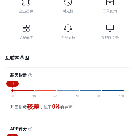
企业画像
时光机
工具能力
交易品类
客服支持
客户端支持
互联网基因
基因指数
0
0
20
40
60
80
100
较差
0%
基因指数
，低于
的券商
APP评分