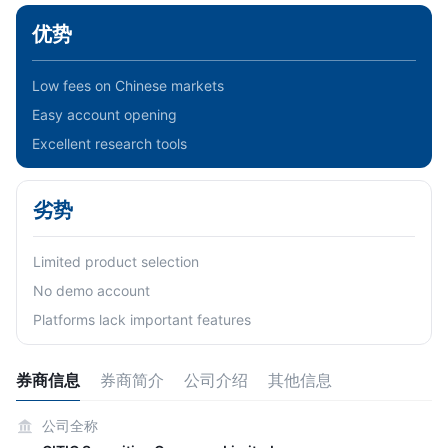
优势
Low fees on Chinese markets
Easy account opening
Excellent research tools
劣势
Limited product selection
No demo account
Platforms lack important features
券商信息
券商简介
公司介绍
其他信息
公司全称