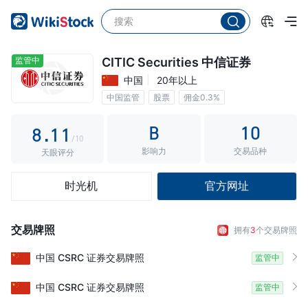
3
4
5
监管中
CITIC Securities 中信证券
中国
20年以上
6
中国监管
股票
佣金0.3%
7
0
0
B
10
8
.
1
1
/10
影响力
交易品种
9
2
2
天眼评分
3
3
时光机
官方网址
4
4
5
5
交易牌照
拥有
3
个交易牌照
6
6
中国
CSRC
证券交易牌照
监管中
7
7
中国
CSRC
证券交易牌照
监管中
8
8