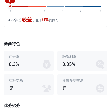
0
0
1.0
2.0
3.0
4.0
5.0
较差
0%
APP评分
，低于
的同行
券商特色
佣金率
融资利率
0.3%
8.35%
杠杆交易
股票多空交易
是
是
优势劣势